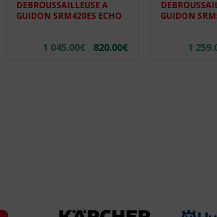
OUSSAILLEUSE A
DEBROUSSAILLEUSE A
ON SRM420ES ECHO
GUIDON SRM520ES EC
1 045.00
€
820.00
€
1 259.00
€
990