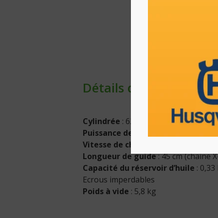
Détails du produit
Cylindrée
: 62,4 cm³
Puissance de sortie
: 4,0 kW
Vitesse de chaîne à la puissance 
Longueur de guide
: 45 cm (chaine 
Capacité du réservoir d’huile
: 0,33 
Ecrous imperdables
Poids à vide
: 5,8 kg