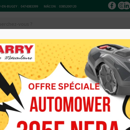
-EN-BUGEY :
0474383399
MÂCON :
0385200120
ACCESSOIRES
Réparation & entretien
Occasions
Loc
ARBURANT 564XP HUSQVARNA
TRONCONNEUS
CARBURANT 
1 639.00
€