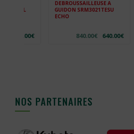
DEBROUSSAILLEUSE A
DEBR
L
GUIDON SRM3021TESU
GUID
ECHO
.00
€
840.00
€
640.00
€
NOS PARTENAIRES