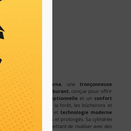
principales
uveauté » d’Husqvarna
, une
tronçonneuse
e avec injection de carburant
, conçue pour offrir
ale
, une
fiabilité exceptionnelle
et un
confort
 les professionnels de la forêt, les bûcherons et
ne
puissance
,
légèreté
et
technologie moderne
s des travaux intensifs et prolongés. Sa cylindrée
ssance optimal, lui permettant de rivaliser avec des