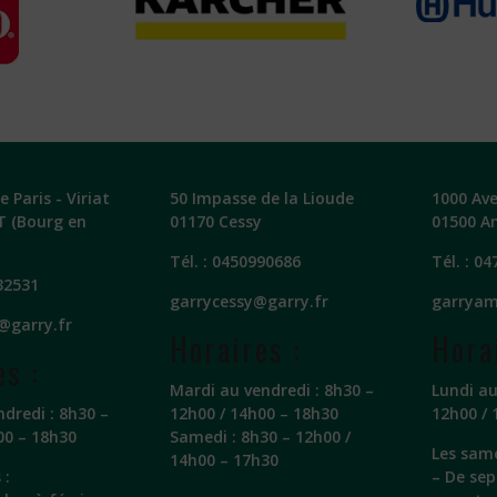
 Paris - Viriat
50 Impasse de la Lioude
1000 Av
T (Bourg en
01170 Cessy
01500 A
Tél. :
0450990686
Tél. :
04
32531
garrycessy@garry.fr
garryam
@garry.fr
Horaires :
Hora
es :
Mardi au vendredi : 8h30 –
Lundi au
ndredi : 8h30 –
12h00 / 14h00 – 18h30
12h00 / 
00 – 18h30
Samedi : 8h30 – 12h00 /
Les same
14h00 – 17h30
 :
– De sep