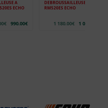
DEBROUSSAILLEUSE A DOS
DEBR
HO
RM520ES ECHO
POIG
HON
.00
€
1 180.00
€
1 050.00
€