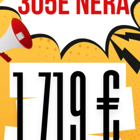
Caractéristiques 
La 564XP est la
« no
professionnelle de point
une
performance maxim
d’utilisation optimal
pour
les élagueurs. Elle combi
pour répondre aux exigence
offre un rapport poids/pui