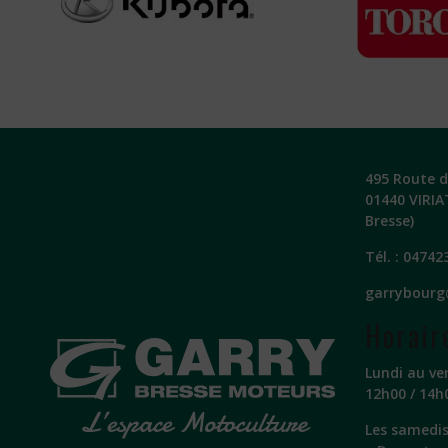
495 Route de
01440 VIRIA
Bresse)
Tél. :
04742
garrybourg
Horair
Lundi au ve
12h00 / 14h
Les samedis