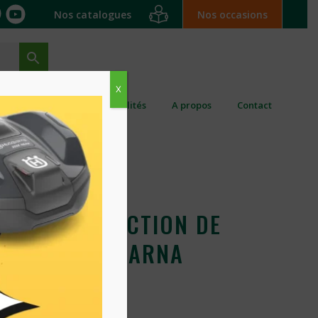
Nos catalogues
Nos occasions
X
ation ponctuelle
Actualités
A propos
Contact
E AVEC INJECTION DE
564XP HUSQVARNA