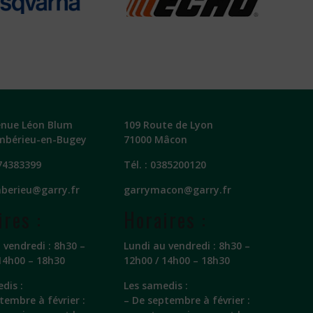
enue Léon Blum
109 Route de Lyon
mbérieu-en-Bugey
71000 Mâcon
74383399
Tél. :
0385200120
berieu@garry.fr
garrymacon@garry.fr
ires :
Horaires :
 vendredi : 8h30 –
Lundi au vendredi : 8h30 –
14h00 – 18h30
12h00 / 14h00 – 18h30
dis :
Les samedis :
tembre à février :
– De septembre à février :