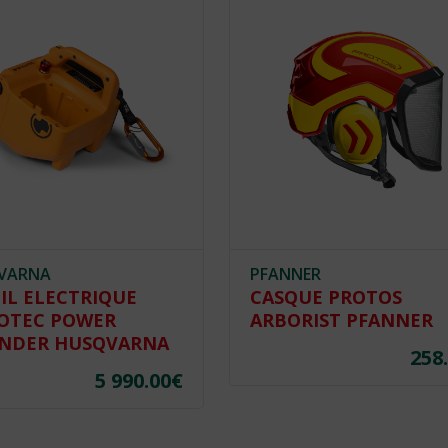
NER
SIP PROTECTION
UE PROTOS
GANTS ANTI-COUPUR
RIST PFANNER
2XD3 SIP PROTECTIO
258.00
€
35