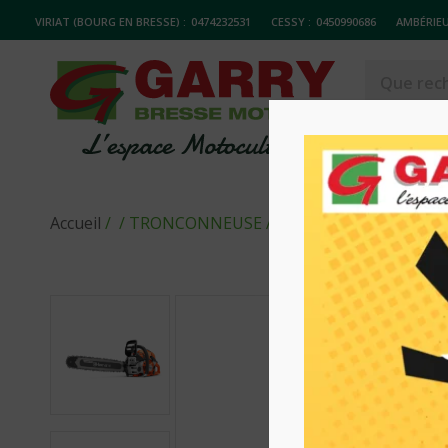
VIRIAT (BOURG EN BRESSE) :
0474232531
CESSY :
0450990686
AMBÉRIEU
MATERIELS
Accueil
/
/ TRONCONNEUSE AVEC INJECTION DE C