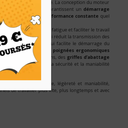
out en restant maniable. La conception du moteur
hnologie AutoTune
garantissent un
démarrage
instantanée
et une
performance constante
quel
les conditions de travail.
ologies pour réduire la fatigue et faciliter le travail
tème anti-vibration
qui réduit la transmission des
ux bras, Simple Start qui facilite le démarrage du
ures d’utilisation, des
poignées ergonomiques
endant de longues sessions, des
griffes d’abattage
ttable
, qui améliorent la sécurité et la maniabilité
 et d’élagage.
 parfait entre puissance, légèreté et maniabilité,
els de travailler plus vite, plus longtemps et avec