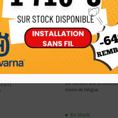
modèles plus volumineux t
à course courte et la
tec
facile
, une
accélération 
que soit le type de bois ou 
Elle intègre plusieurs techn
quotidien :
Low Vib un sys
vibrations aux mains et a
moteur même après des he
idéales pour travailler p
et
nez avec pignon raba
lors des travaux d’abattage
elle offre un équilibre
maximale
: 21,3 m/s
permettant aux professionn
X-CUT)
moins de fatigue.
l
En stock