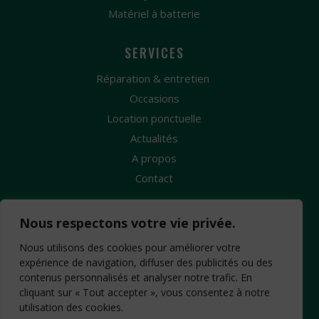
Matériel à batterie
SERVICES
Réparation & entretien
Occasions
Location ponctuelle
Actualités
A propos
Contact
Nous respectons votre vie privée.
Nous utilisons des cookies pour améliorer votre
expérience de navigation, diffuser des publicités ou des
contenus personnalisés et analyser notre trafic. En
Création Site Internet : www.idcom-lagence.fr
-
cliquant sur « Tout accepter », vous consentez à notre
Mentions légales
Copyright ©2026 -
-
utilisation des cookies.
Confidentialité
CGV
-