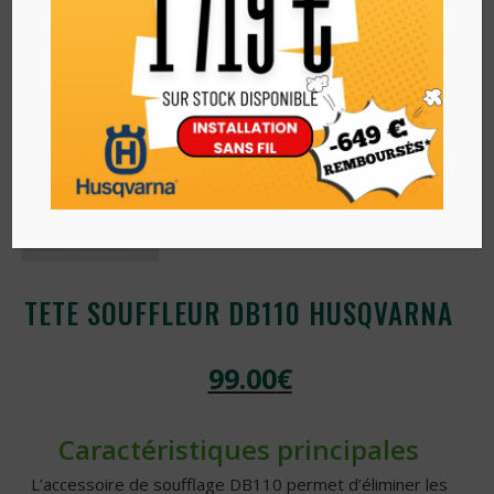
TETE SOUFFLEUR DB110 HUSQVARNA
99.00
€
Caractéristiques principales
L’accessoire de soufflage DB110 permet d’éliminer les