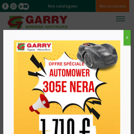
Nos catalogues
Nos occasions
X
Accueil
/
/ TETE SOUFFLEUR DB110 HUSQVARNA