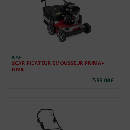
Les
options
peuvent
être
choisies
sur
la
page
du
KIVA
produit
SCARIFICATEUR EMOUSSEUR PRIMA+
KIVA
539.00
€