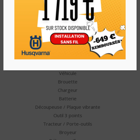
Autres catégories
Autoportée
Désherbage
Sécateur
Tarière
Tondeuse débroussailleuse
Treuil
Véhicule
Brouette
Chargeur
Batterie
Découpeuse / Plaque vibrante
Outil 3 points
Tracteur / Porte-outils
Broyeur