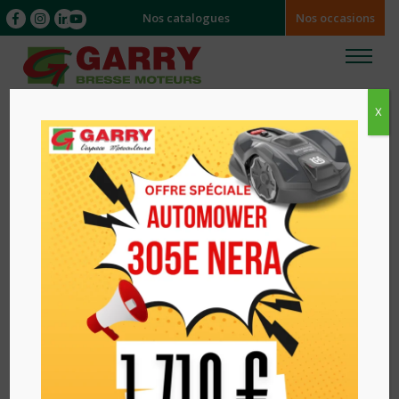
Nos catalogues
Nos occasions
X
Accueil
/
MATERIELS
/ Scarificateur