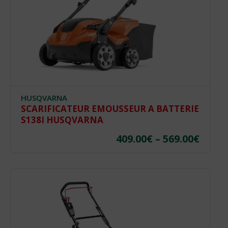
HUSQVARNA
SCARIFICATEUR EMOUSSEUR A BATTERIE
S138I HUSQVARNA
409.00
€
–
569.00
€
Plag
de
prix :
Ce
409.0
produit
a
à
plusieurs
569.0
variations.