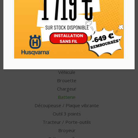
Autres catégories
Autoportée
Désherbage
Sécateur
Tarière
Tondeuse débroussailleuse
Treuil
Véhicule
Brouette
Chargeur
Batterie
Découpeuse / Plaque vibrante
Outil 3 points
Tracteur / Porte-outils
Broyeur