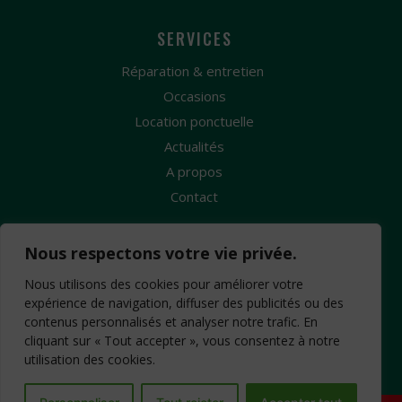
SERVICES
Réparation & entretien
Occasions
Location ponctuelle
Actualités
A propos
Contact
Nous respectons votre vie privée.
Nous utilisons des cookies pour améliorer votre
expérience de navigation, diffuser des publicités ou des
contenus personnalisés et analyser notre trafic. En
Création Site Internet : www.idcom-lagence.fr
-
cliquant sur « Tout accepter », vous consentez à notre
Mentions légales
Copyright ©2026 -
-
utilisation des cookies.
Confidentialité
CGV
-