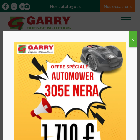
Nos catalogues
Nos occasions
X
Accueil
/
MATERIELS
/ Batterie