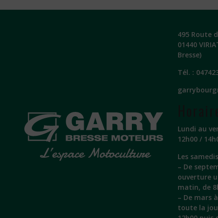
495 Route de
01440 VIRIA
Bresse)
Tél. :
04742
garrybourg
Horair
Lundi au ve
12h00 / 14h
Les samedis
– De septem
ouverture 
matin, de 8
– De mars à 
toute la jo
12h00 puis 