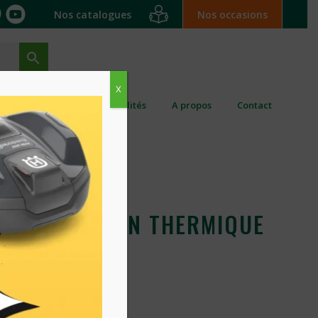
Nos catalogues
Nos occasions
X
ation ponctuelle
Actualités
A propos
Contact
LEUSE GUIDON THERMIQUE
VARNA