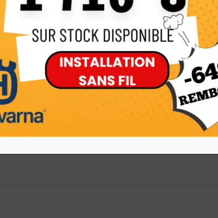
Sur commande
r/min
i carburant)
 MULTI 350-3, tête nylon T55X M12,