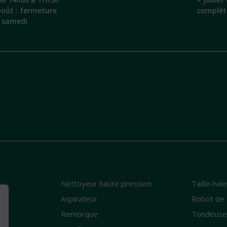
 août : fermeture
complèt
e samedi
Nettoyeur haute pression
Taille-hai
e
Aspirateur
Robot de 
Remorque
Tondeus