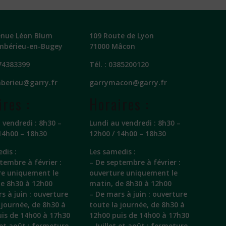
enue Léon Blum
109 Route de Lyon
mbérieu-en-Bugey
71000 Mâcon
74383399
Tél. :
0385200120
berieu@garry.fr
garrymacon@garry.fr
ires :
Horaires :
 vendredi : 8h30 –
Lundi au vendredi : 8h30 –
14h00 – 18h30
12h00 / 14h00 – 18h30
dis :
Les samedis :
tembre à février :
– De septembre à février :
re uniquement le
ouverture uniquement le
de 8h30 à 12h00
matin, de 8h30 à 12h00
s à juin : ouverture
– De mars à juin : ouverture
 journée, de 8h30 à
toute la journée, de 8h30 à
is de 14h00 à 17h30
12h00 puis de 14h00 à 17h30
t et août : fermeture
– Juillet et août : fermeture