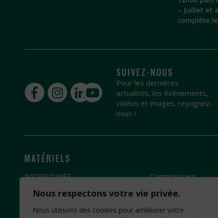
– Juillet et
complète l
SUIVEZ-NOUS
Pour les dernières
actualités, les évènements,
vidéos et images, rejoignez-
nous !
MATÉRIELS
ACCESSOIRES
Compresseur
Broyeur
Groupe électrogèn
Nous respectons votre vie privée.
Débroussailleuse
Pompe à eau
Nous utilisons des cookies pour améliorer votre