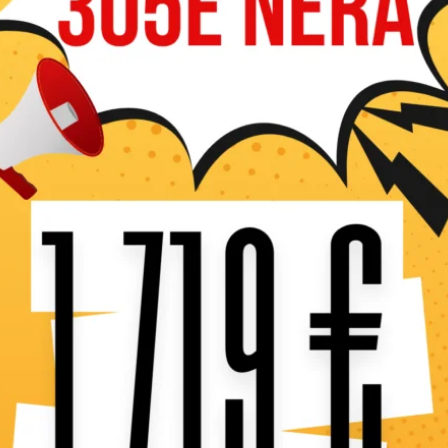
Caractéristiques 
La 555RXT est une débrou
les travaux forestiers et d
elle développe une
puissa
carburant et les émissions
Sa conception
robuste
et
conditions les plus difficil
arbres et broussailles rési
Côté confort, elle bénéfici
système de démarrage
Sma
filtration d’air optimisée
répartition parfaite du poi
prolongées.
Idéale pour : débroussai
travaux forestiers légers 