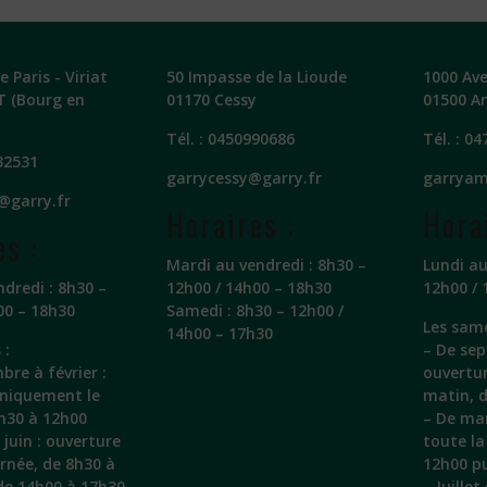
 Paris - Viriat
50 Impasse de la Lioude
1000 Av
T (Bourg en
01170 Cessy
01500 A
Tél. :
0450990686
Tél. :
04
32531
garrycessy@garry.fr
garryam
@garry.fr
Horaires :
Hora
es :
Mardi au vendredi : 8h30 –
Lundi au
ndredi : 8h30 –
12h00 / 14h00 – 18h30
12h00 / 
00 – 18h30
Samedi : 8h30 – 12h00 /
Les same
14h00 – 17h30
 :
– De sep
bre à février :
ouvertu
uniquement le
matin, 
h30 à 12h00
– De mar
juin : ouverture
toute la
urnée, de 8h30 à
12h00 pu
de 14h00 à 17h30
– Juille