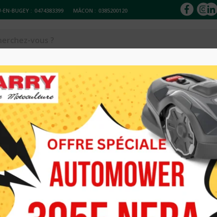
-EN-BUGEY :
0474383399
MÂCON :
0385200120
ACCESSOIRES
Réparation & entretien
Occasions
Loc
E 555RXT HUSQVARNA
DEBROUSSAIL
555RXT HUSQ
1 499.00
€