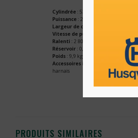
Cylindrée
: 53,3 cm³, moteur 2 temps
Puissance
: 2,8 kW
Largeur de coupe
: 54 cm
Vitesse de puissance maxi
: 9 000 t
Ralenti
: 2 800 tr/min
Réservoir
: 0,9 L
Poids
: 9,9 kg (sans outils de coupe n
Accessoires inclus
: couteau à herbe
harnais
PRODUITS SIMILAIRES