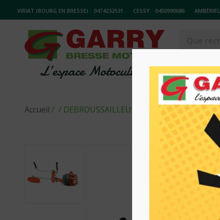
VIRIAT (BOURG EN BRESSE) :
0474232531
CESSY :
0450990686
AMBÉRIEU
MATERIELS
Accueil
/
/ DEBROUSSAILLEUSE GUIDON THERMIQU