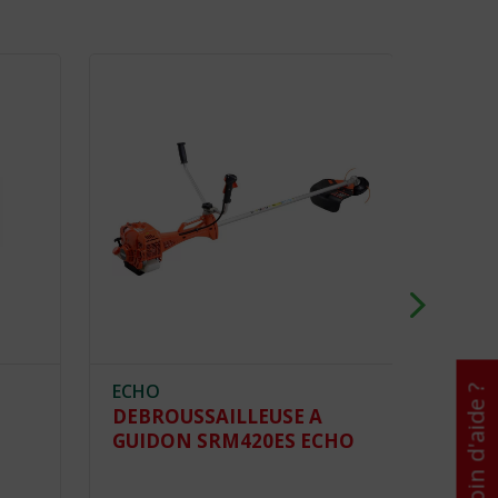
ECHO
ECHO
Besoin d'aide ?
DEBROUSSAILLEUSE A
DEBR
U
GUIDON SRM420ES ECHO
GUID