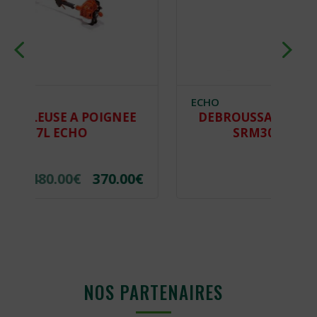
ECHO
IGNEE
DEBROUSSAILLEUSE A POIGNEE
SRM3021TESL ECHO
70.00
€
820.00
€
590.00
€
NOS PARTENAIRES