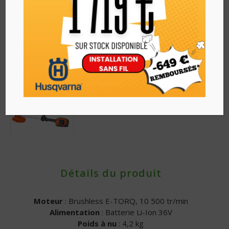
Détails du produit
Moteur
: Brushless E-TORQ, 10 500 tr/min
Alimentation
: Batterie Li-Ion 36V
Poids à nu
: 4,2 kg