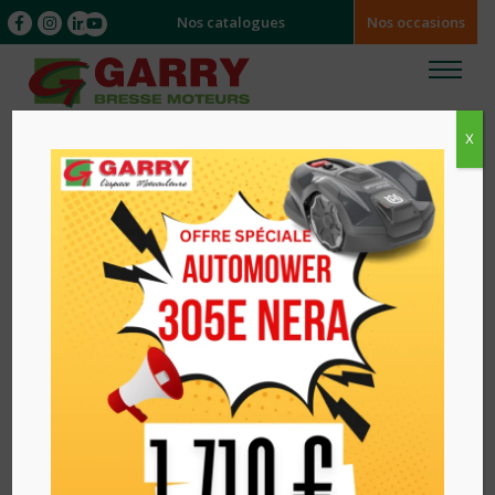
Nos catalogues
Nos occasions
X
Accueil
/
/ DEBROUSSAILLEUSE A BATTERIE
525IRXT HUSQVARNA