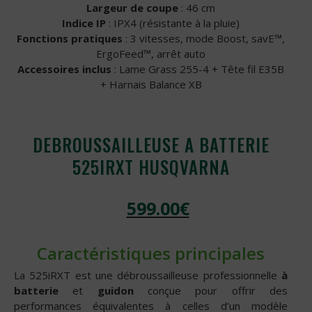
Largeur de coupe
: 46 cm
Indice IP
: IPX4 (résistante à la pluie)
Fonctions pratiques
: 3 vitesses, mode Boost, savE™,
ErgoFeed™, arrêt auto
Accessoires inclus
: Lame Grass 255-4 + Tête fil E35B
+ Harnais Balance XB
DEBROUSSAILLEUSE A BATTERIE
525IRXT HUSQVARNA
599.00
€
Caractéristiques principales
La 525iRXT est une débroussailleuse professionnelle
à
batterie
et
guidon
conçue pour offrir des
performances équivalentes à celles d’un modèle