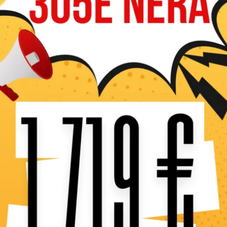
Caractéristiques 
La débroussailleuse à bat
haute performance et ergon
d’une poignée guidon, elle 
vibrations, garantissant ai
Son puissant moteur brushl
d’un diamètre de 460 mm p
Pratiques, cette débroussai
de batterie et permet d’aju
s’adaptant ainsi aux différ
En stock