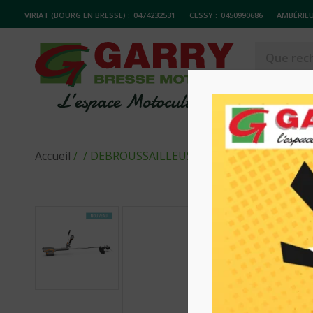
VIRIAT (BOURG EN BRESSE) :
0474232531
CESSY :
0450990686
AMBÉRIEU
MATERIELS
Accueil
/
/ DEBROUSSAILLEUSE A BATTERIE EXCELIO