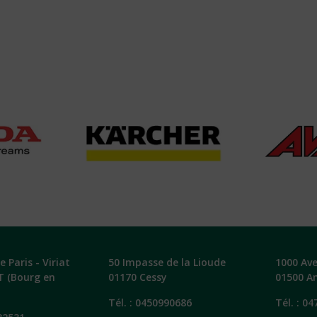
 Paris - Viriat
50 Impasse de la Lioude
1000 Av
T (Bourg en
01170 Cessy
01500 A
Tél. :
0450990686
Tél. :
04