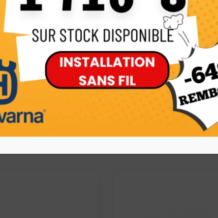
–
itesse 3)