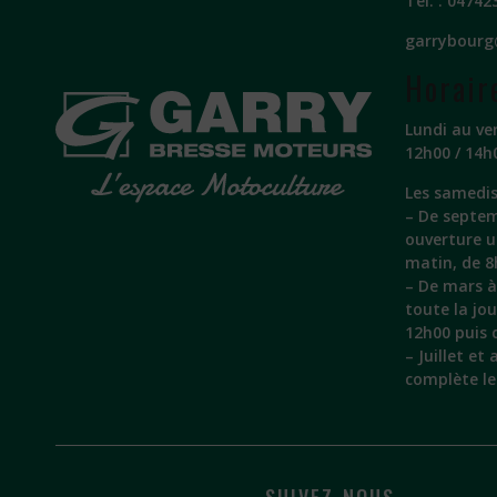
Tél. :
04742
garrybourg
Horair
Lundi au ve
12h00 / 14h
Les samedis
– De septem
ouverture 
matin, de 8
– De mars à 
toute la jo
12h00 puis 
– Juillet et
complète l