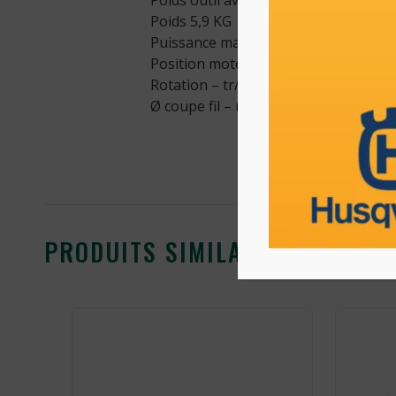
Poids outil avec carter et TAP CUT 3 
Poids 5,9 KG
Puissance max – W 1 200
Position moteur Arrière
Rotation – tr/min – 3 vitesses 5 400 (v
Ø coupe fil – mm 460
PRODUITS SIMILAIRES