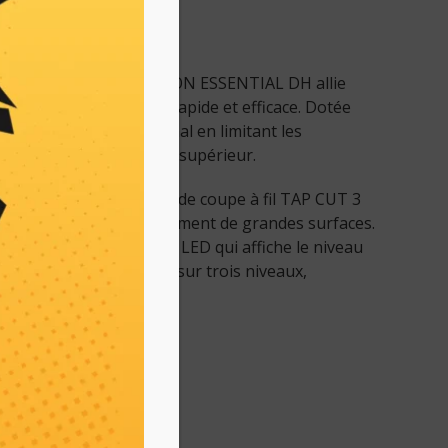
principales
terie embarquée EXCELION ESSENTIAL DH allie
omie pour un travail rapide et efficace. Dotée
offre un équilibre optimal en limitant les
nsi un confort de travail supérieur.
ess associé à une tête de coupe à fil TAP CUT 3
ermet de couvrir rapidement de grandes surfaces.
lleuse intègre un écran LED qui affiche le niveau
ster la vitesse de coupe sur trois niveaux,
ents types de travaux.