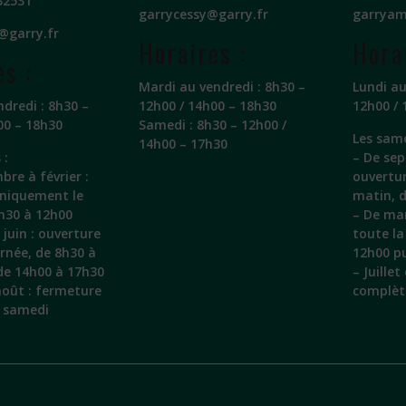
32531
garrycessy@garry.fr
garryam
@garry.fr
Horaires :
Hora
es :
Mardi au vendredi : 8h30 –
Lundi au
ndredi : 8h30 –
12h00 / 14h00 – 18h30
12h00 / 
00 – 18h30
Samedi : 8h30 – 12h00 /
Les same
14h00 – 17h30
 :
– De sep
bre à février :
ouvertu
uniquement le
matin, 
h30 à 12h00
– De mar
juin : ouverture
toute la
urnée, de 8h30 à
12h00 pu
de 14h00 à 17h30
– Juille
 août : fermeture
complèt
e samedi