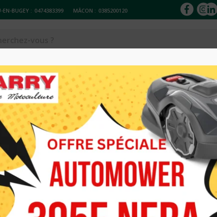
-EN-BUGEY :
0474383399
MÂCON :
0385200120
ACCESSOIRES
Réparation & entretien
Occasions
Loc
N E DH PELLENC
DEBROUSSAILL
EXCELION E D
570.00
€