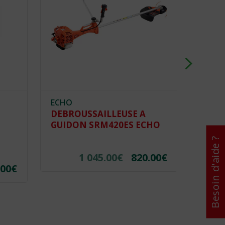
ECHO
ECHO
DEBROUSSAILLEUSE A
DEBR
U
GUIDON SRM420ES ECHO
GUID
Besoin d'aide ?
1 045.00
€
820.00
€
.00
€