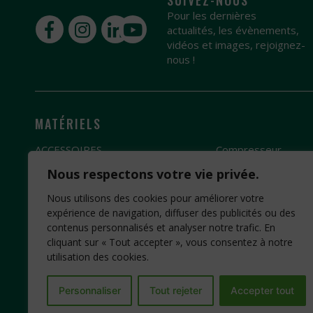
SUIVEZ-NOUS
Pour les dernières
actualités, les évènements,
vidéos et images, rejoignez-
nous !
MATÉRIELS
ACCESSOIRES
Compresseur
Broyeur
Groupe électrogèn
Nous respectons votre vie privée.
Débroussailleuse
Pompe à eau
Nous utilisons des cookies pour améliorer votre
Fendeuse de bûches
Motobineuse
expérience de navigation, diffuser des publicités ou des
contenus personnalisés et analyser notre trafic. En
Scie
Motoculteur
cliquant sur « Tout accepter », vous consentez à notre
utilisation des cookies.
Personnaliser
Tout rejeter
Accepter tout