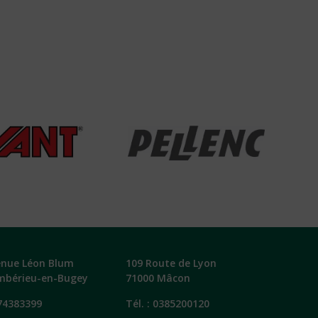
enue Léon Blum
109 Route de Lyon
mbérieu-en-Bugey
71000 Mâcon
74383399
Tél. :
0385200120