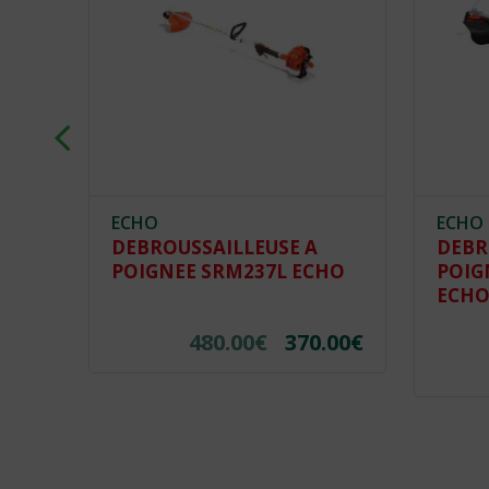
ECHO
ECHO
DEBROUSSAILLEUSE A
DEBR
POIGNEE SRM237L ECHO
POIG
ECH
480.00
€
370.00
€
.00
€