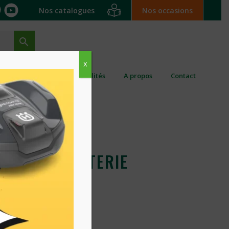
Nos catalogues
Nos occasions
X
ation ponctuelle
Actualités
A propos
Contact
EUSE A BATTERIE
H PELLENC