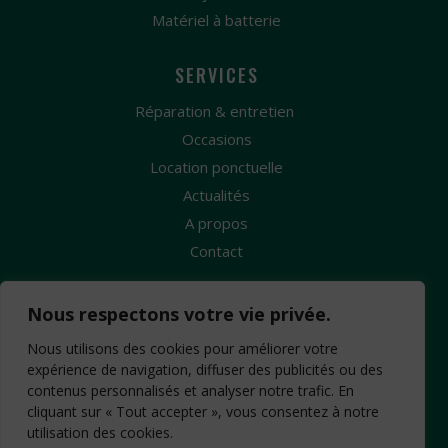
Matériel à batterie
SERVICES
Réparation & entretien
Occasions
Location ponctuelle
Actualités
A propos
Contact
Nous respectons votre vie privée.
Nous utilisons des cookies pour améliorer votre
expérience de navigation, diffuser des publicités ou des
contenus personnalisés et analyser notre trafic. En
Création Site Internet : www.idcom-lagence.fr
-
cliquant sur « Tout accepter », vous consentez à notre
Mentions légales
Copyright ©2026 -
-
utilisation des cookies.
Confidentialité
CGV
-