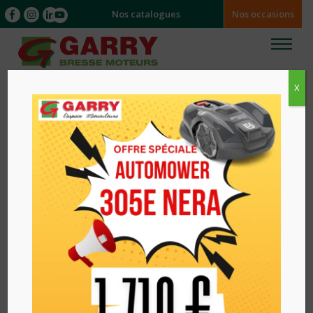
Nos catalogues
Nos occasions
X
Accueil
/
/ ROBOT DE TONTE SANS FIL V3
SUNSEEKER