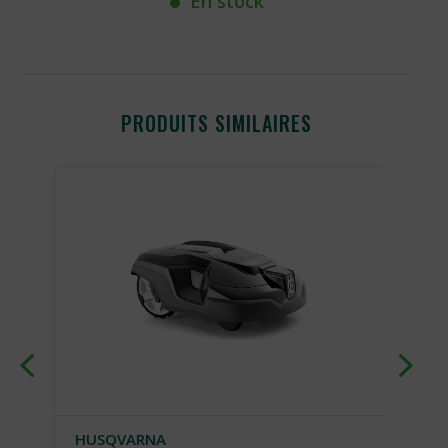
En stock
PRODUITS SIMILAIRES
HUSQVARNA
H