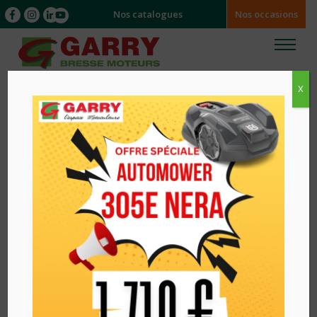
Nos catalogues
Nos occasions
X
Accueil
/
/ ROBOT DE TONTE MIIMO HRM4000EC
LIVE HONDA