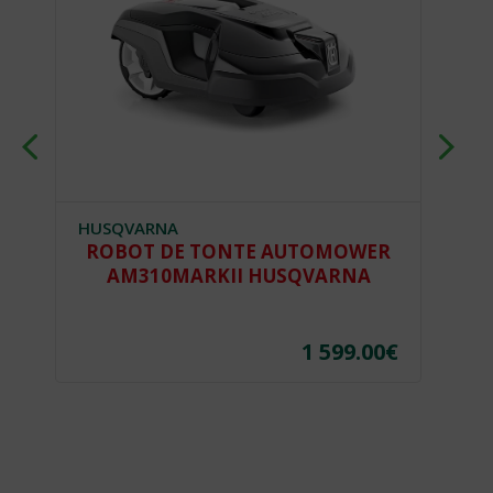
HUSQVARNA
H
0
ROBOT DE TONTE AUTOMOWER
R
AM310MARKII HUSQVARNA
€
1 599.00
€