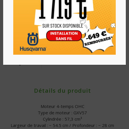
Détails du produit
Moteur 4-temps OHC
Type de moteur : GXV57
Cylindrée : 57,3 cm³
Largeur de travail : ~ 54.5 cm / Profondeur : ~ 28 cm