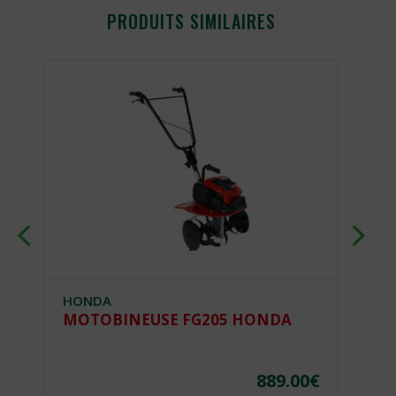
PRODUITS SIMILAIRES
HONDA
H
MOTOBINEUSE FG205 HONDA
M
€
889.00
€