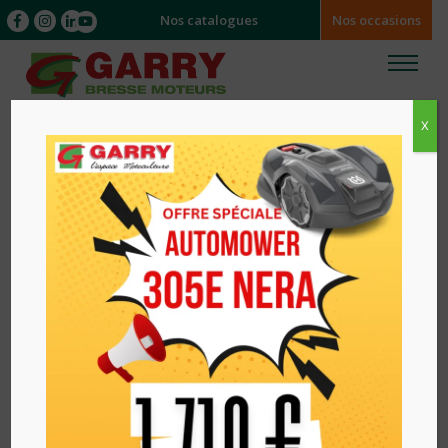
Nos catalogues
Nos occasions
X
Accueil
/
/ MOTOBINEUSE F220 HONDA