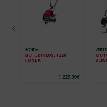
HONDA
VERTS
MOTOBINEUSE F220
MOTO
HONDA
VLP5
.00
€
1 229.00
€