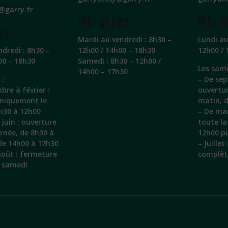
@garry.fr
Horaires :
Hora
es :
Mardi au vendredi : 8h30 –
Lundi au
ndredi : 8h30 –
12h00 / 14h00 – 18h30
12h00 / 
00 – 18h30
Samedi : 8h30 – 12h00 /
Les same
14h00 – 17h30
 :
– De sep
bre à février :
ouvertu
uniquement le
matin, 
h30 à 12h00
– De mar
juin : ouverture
toute la
urnée, de 8h30 à
12h00 pu
de 14h00 à 17h30
– Juille
 août : fermeture
complèt
e samedi