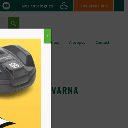
Nos catalogues
Nos occasions
X
ation ponctuelle
Actualités
A propos
Contact
 TF325 HUSQVARNA