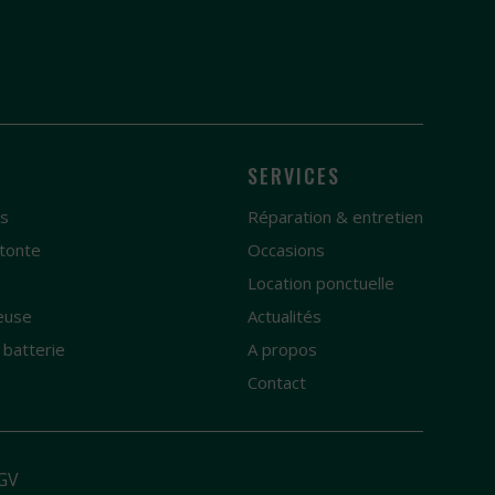
SERVICES
es
Réparation & entretien
tonte
Occasions
e
Location ponctuelle
euse
Actualités
 batterie
A propos
Contact
GV