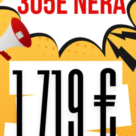
Caractéristiques 
Motoculteur fiable et facil
qu’un moteur fiable, une m
amovible avec possibilité d
repliable avec sélection de 
l’étrier de protection des pl
stockage.
En cours de réappro