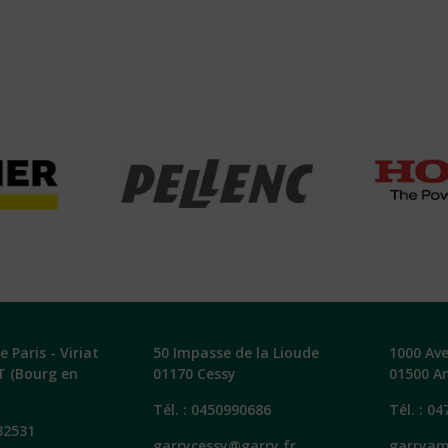
 Paris - Viriat
50 Impasse de la Lioude
1000 Av
T (Bourg en
01170 Cessy
01500 A
Tél. :
0450990686
Tél. :
04
32531
garrycessy@garry.fr
garryam