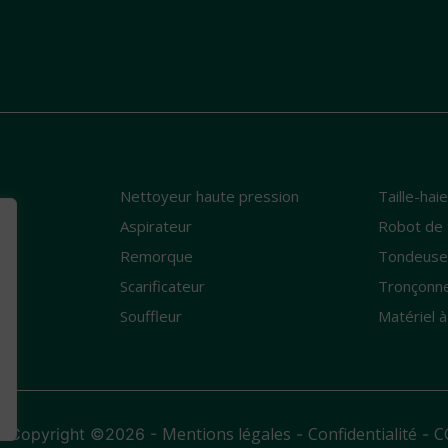
Nettoyeur haute pression
Taille-hai
e
Aspirateur
Robot de 
Remorque
Tondeus
Scarificateur
Tronçonn
Souffleur
Matériel à
Mentions légales
Confidentialité
C
- Copyright ©2026 -
-
-