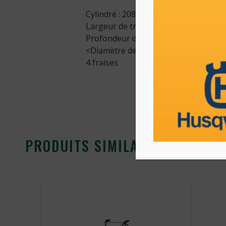
Cylindré : 208 cm³
Largeur de travail : 60 cm
Profondeur de travail : 30 cm
<Diamètre des fraise : 32 cm
4 fraises
PRODUITS SIMILAIRES