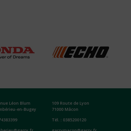
enue Léon Blum
109 Route de Lyon
mbérieu-en-Bugey
71000 Mâcon
74383399
Tél. :
0385200120
berieu@garry.fr
garrymacon@garry.fr