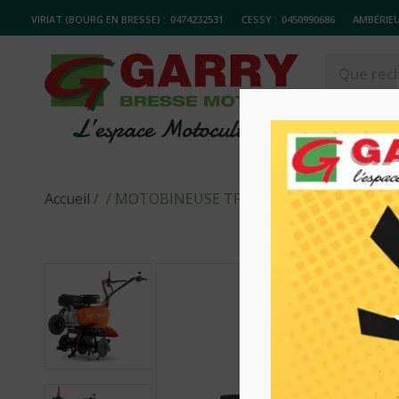
VIRIAT (BOURG EN BRESSE) :
0474232531
CESSY :
0450990686
AMBÉRIEU
MATERIELS
Accueil
/
/ MOTOBINEUSE TF325 HUSQVARNA