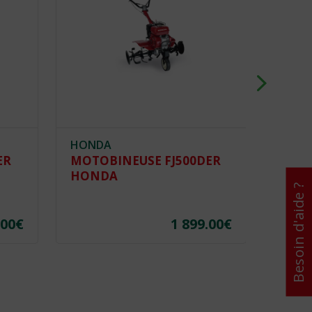
HONDA
HOND
ER
MOTOBINEUSE FJ500DER
MOTO
HONDA
HON
Besoin d'aide ?
.00
€
1 899.00
€