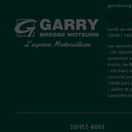
garrybourg
Horair
Lundi au ve
12h00 / 14h
Les samedis
– De septem
ouverture 
matin, de 8
– De mars à 
toute la jo
12h00 puis 
– Juillet et
complète l
SUIVEZ-NOUS