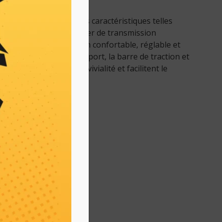
principales
e à manipuler offrant des caractéristiques telles
arche arrière et un carter de transmission
e lubrification. Le guidon confortable, réglable et
vitesse, la roue de transport, la barre de traction et
antes améliorent la convivialité et facilitent le
visionnement