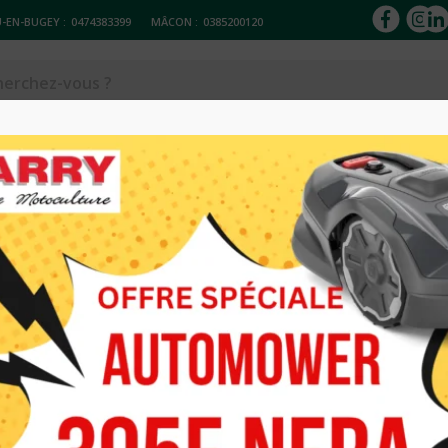
-EN-BUGEY :
0474383399
MÂCON :
0385200120
ACCESSOIRES
Réparation & entretien
Occasions
Loc
MOTOBINEUSE
799.00
€