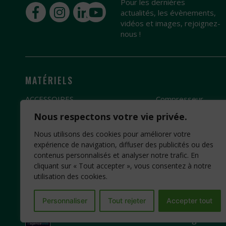
Pour les dernières
actualités, les évènements,
vidéos et images, rejoignez-
nous !
MATÉRIELS
ACCESSOIRES
Compresseur
Broyeur
Groupe électrogèn
Nous respectons votre vie privée.
Débroussailleuse
Pompe à eau
Nous utilisons des cookies pour améliorer votre
Fendeuse de bûches
Motobineuse
expérience de navigation, diffuser des publicités ou des
contenus personnalisés et analyser notre trafic. En
Scie
Motoculteur
cliquant sur « Tout accepter », vous consentez à notre
utilisation des cookies.
Personnaliser
Tout rejeter
Accepter tout
Création Site Internet : www.idcom-lagence.fr