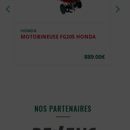
HONDA
H
MOTOBINEUSE FG205 HONDA
M
€
889.00
€
NOS PARTENAIRES