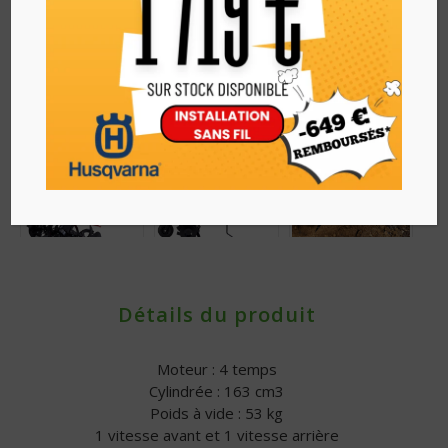
Détails du produit
Moteur : 4 temps
Cylindrée : 163 cm3
Poids à vide : 53 kg
1 vitesse avant et 1 vitesse arrière