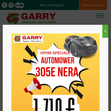
Nos catalogues
Nos occasions
X
Accueil
/
/ MOTOBINEUSE FG320 HONDA