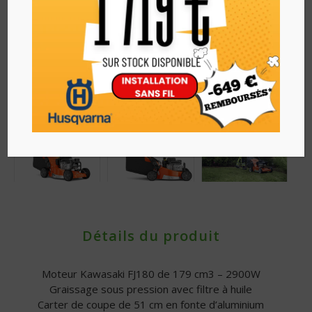
Détails du produit
Moteur Kawasaki FJ180 de 179 cm3 – 2900W
Graissage sous pression avec filtre à huile
Carter de coupe de 51 cm en fonte d’aluminium