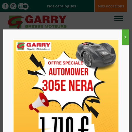
Nos catalogues
Nos occasions
X
Accueil
/
/ TONDEUSE TRACTEE THERMIQUE
LC551VBP HUSQVARNA