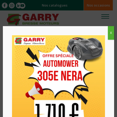
Nos catalogues
Nos occasions
X
Accueil
/
/ TONDEUSE A CONDUCTEUR DEBOUT E-
STANDON132 TORO