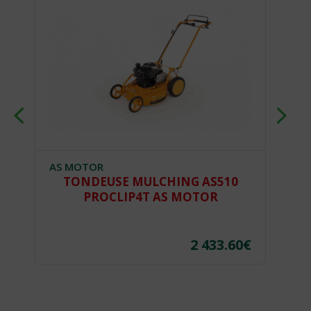
AS MOTOR
H
TONDEUSE MULCHING AS510
T
PROCLIP4T AS MOTOR
€
2 433.60
€