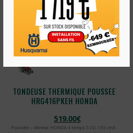
TONDEUSE THERMIQUE POUSSEE
HRG416PKEH HONDA
519.00
€
Poussée – Moteur HONDA 4 temps 5 CV, 135 cm3 .