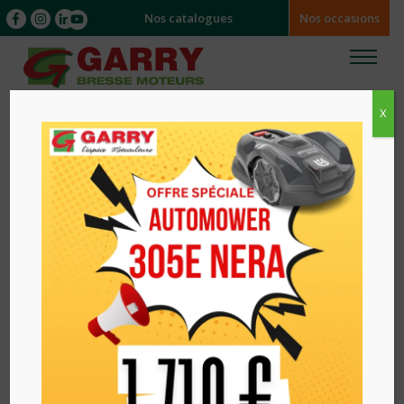
Nos catalogues
Nos occasions
X
Accueil
/
/ TONDEUSE THERMIQUE POUSSEE
HRG416PKEH HONDA