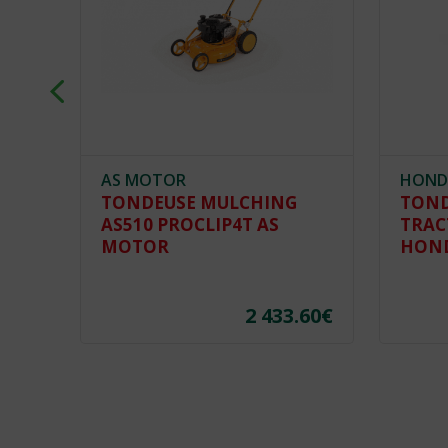
AS MOTOR
HOND
TONDEUSE MULCHING
TOND
AS510 PROCLIP4T AS
TRAC
MOTOR
HON
.60
€
2 433.60
€