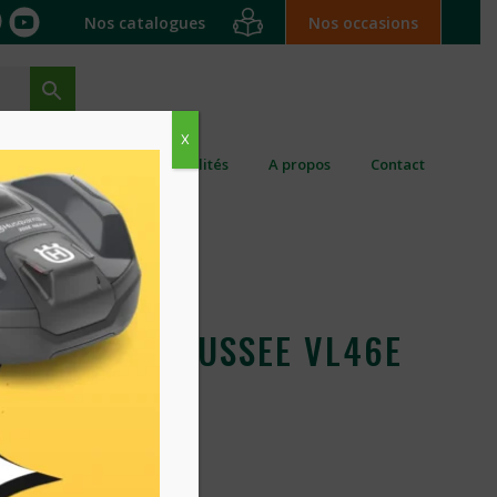
Nos catalogues
Nos occasions
X
ation ponctuelle
Actualités
A propos
Contact
ECTRIQUE POUSSEE VL46E
S
0
€