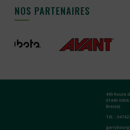
NOS PARTENAIRES
495 Route de
01440 VIRIA
Bresse)
Tél. :
04742
garrybourg