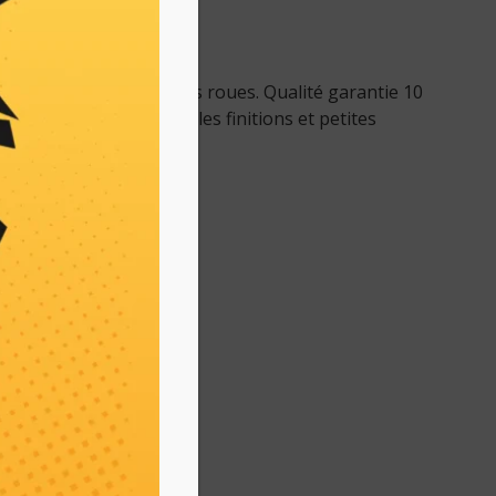
principales
œuvrer avec ces grandes roues. Qualité garantie 10
cataphorèse. Idéal pour les finitions et petites