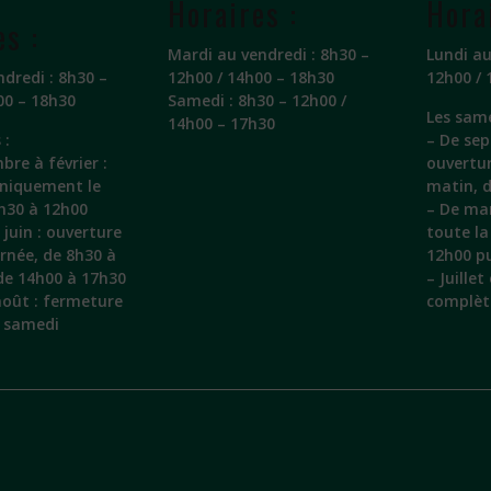
Horaires :
Hora
es :
Mardi au vendredi : 8h30 –
Lundi au
ndredi : 8h30 –
12h00 / 14h00 – 18h30
12h00 / 
00 – 18h30
Samedi : 8h30 – 12h00 /
Les same
14h00 – 17h30
 :
– De sep
bre à février :
ouvertu
uniquement le
matin, 
h30 à 12h00
– De mar
juin : ouverture
toute la
urnée, de 8h30 à
12h00 pu
de 14h00 à 17h30
– Juille
 août : fermeture
complèt
e samedi