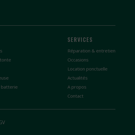
SERVICES
es
Réparation & entretien
tonte
Occasions
e
Location ponctuelle
euse
Actualités
 batterie
A propos
Contact
GV