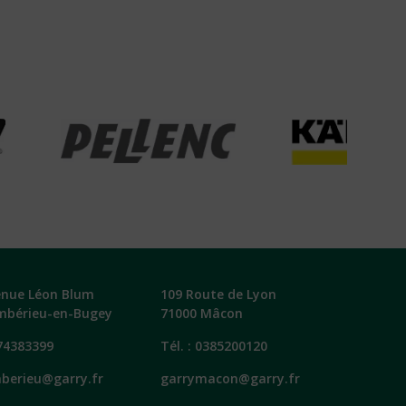
enue Léon Blum
109 Route de Lyon
mbérieu-en-Bugey
71000 Mâcon
74383399
Tél. :
0385200120
berieu@garry.fr
garrymacon@garry.fr