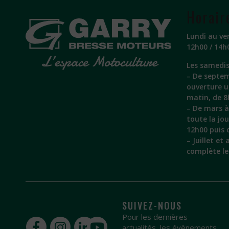
Horair
Lundi au ve
12h00 / 14h
Les samedis
– De septem
ouverture 
matin, de 8
– De mars à 
toute la jo
12h00 puis 
– Juillet et
complète l
SUIVEZ-NOUS
Pour les dernières
actualités, les évènements,