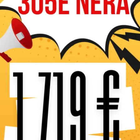
Caractéristiques 
Compacte et simple à man
ans pour son carter traité 
surfaces.
En stock