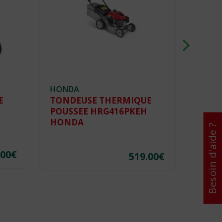
HONDA
VERTS
E
TONDEUSE THERMIQUE
TOND
POUSSEE HRG416PKEH
TRAC
HONDA
LOISI
Besoin d'aide ?
.00
€
519.00
€