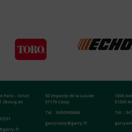
 Paris - Viriat
50 Impasse de la Lioude
1000 Av
T (Bourg en
01170 Cessy
01500 A
Tél. :
0450990686
Tél. :
04
32531
garrycessy@garry.fr
garryam
@garry.fr