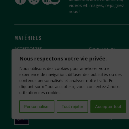
vidéos et images, rejoignez-
nous !
MATÉRIELS
ACCESSOIRES
Compresseur
Broyeur
Groupe électrogèn
Nous respectons votre vie privée.
Débroussailleuse
Pompe à eau
Nous utilisons des cookies pour améliorer votre
Fendeuse de bûches
Motobineuse
expérience de navigation, diffuser des publicités ou des
contenus personnalisés et analyser notre trafic. En
Scie
Motoculteur
cliquant sur « Tout accepter », vous consentez à notre
utilisation des cookies.
Personnaliser
Tout rejeter
Accepter tout
Création Site Internet : www.idcom-lagence.fr