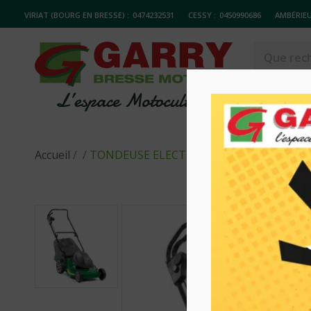
VIRIAT (BOURG EN BRESSE) :
0474232531
CESSY :
0450990686
AMBÉRIEU
MATERIELS
Accueil
/
/ TONDEUSE ELECTRIQUE POUSSEE VL46E V