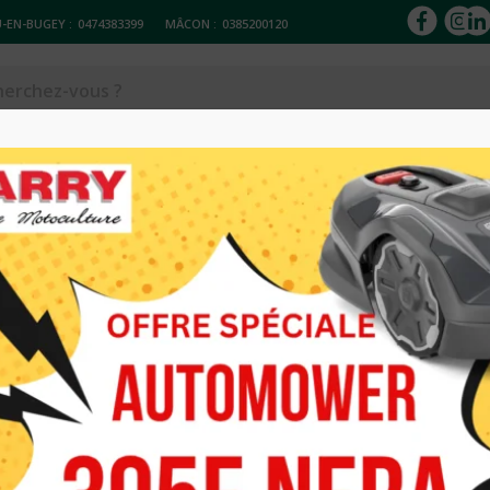
-EN-BUGEY :
0474383399
MÂCON :
0385200120
ACCESSOIRES
Réparation & entretien
Occasions
Loc
ERTS LOISIRS
TONDEUSE EL
VERTS LOISIR
280.0
300.62
€