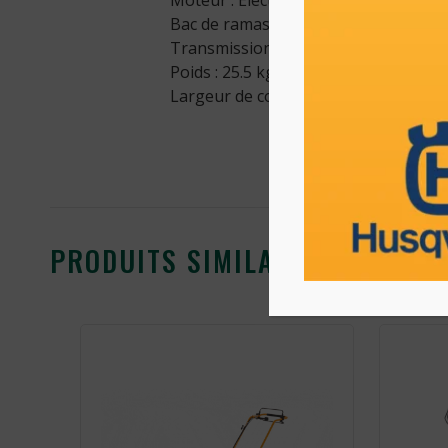
Moteur : Électrique 230V-1600W
Bac de ramassage : 60 L
Transmission : Poussée
Poids : 25.5 kg
Largeur de coupe : 46 cm
PRODUITS SIMILAIRES