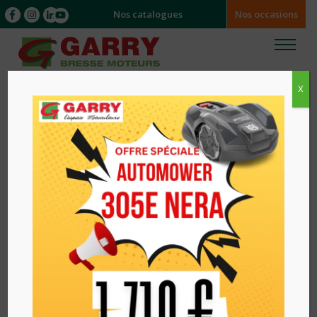
Nos catalogues
Nos occasions
X
Accueil
/
/ AUTOPORTEE THERMIQUE VLT86SH
VERTS LOISIRS