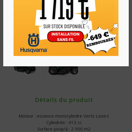
Détails du produit
Moteur : essence monocylindre Verts Loisirs
Cylindrée : 413 cc
Surface jusqu’à : 2 500 m2