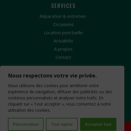
SERVICES
Réparation & entretien
Occasions
Location ponctuelle
Actualités
A propos
Contact
Nous respectons votre vie privée.
Nous utilisons des cookies pour améliorer votre
expérience de navigation, diffuser des publicités ou des
contenus personnalisés et analyser notre trafic. En
Création Site Internet : www.idcom-lagence.fr
-
cliquant sur « Tout accepter », vous consentez à notre
Mentions légales
Copyright ©2026 -
-
utilisation des cookies.
Confidentialité
CGV
-
Personnaliser
Tout rejeter
Accepter tout
Besoin d'aide ?