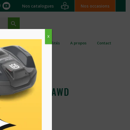
Nos catalogues
Nos occasions
X
ation ponctuelle
Actualités
A propos
Contact
RIDER R216TAWD
SQVARNA