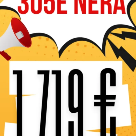
Caractéristiques 
Combinant la facilité d’uti
puissance et aux performan
et dotée d’un moteur bicylin
garantit d’excellents résult
grande manœuvrabilité dan
à LED et d’un démarrage fac
En stock