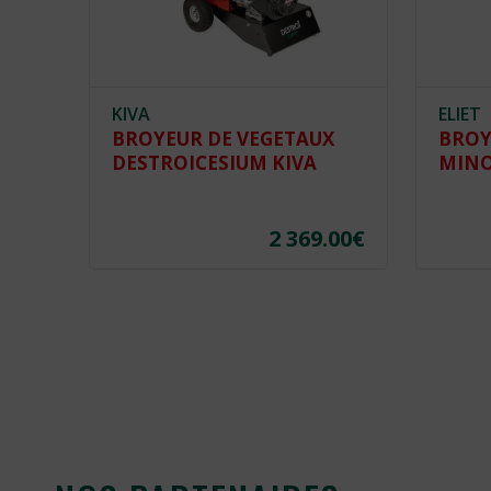
KIVA
ELIET
BROYEUR DE VEGETAUX
BROY
DESTROICESIUM KIVA
MINO
2 369.00
€
.00
€