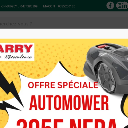
-EN-BUGEY :
0474383399
MÂCON :
0385200120
ACCESSOIRES
Réparation & entretien
Occasions
Loc
03 HUSQVARNA
AUTOPORTEE 
COMBI103 HU
7 598.00
€