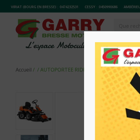
VIRIAT (BOURG EN BRESSE) :
0474232531
CESSY :
0450990686
AMBÉRIEU
MATERIELS
Accueil
/
/ AUTOPORTEE RIDER R216TAWD COMBI1