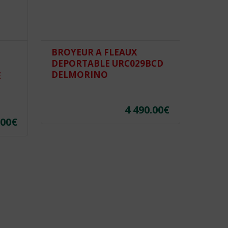
BROYEUR A FLEAUX
BROY
DEPORTABLE URC029BCD
KUBO
DELMORINO
PERU
E
4 490.00
€
.00
€