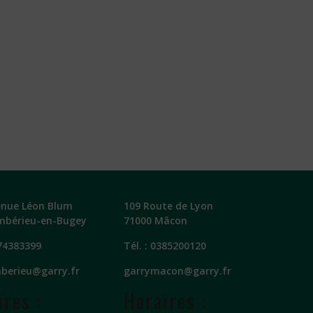
enue Léon Blum
109 Route de Lyon
mbérieu-en-Bugey
71000 Mâcon
74383399
Tél. :
0385200120
berieu@garry.fr
garrymacon@garry.fr
ires :
Horaires :