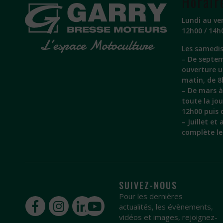
Horair
Lundi au ve
12h00 / 14h
Les samedis
– De septem
ouverture 
matin, de 8
– De mars à 
toute la jo
12h00 puis 
– Juillet et
complète l
SUIVEZ-NOUS
Pour les dernières
actualités, les évènements,
vidéos et images, rejoignez-