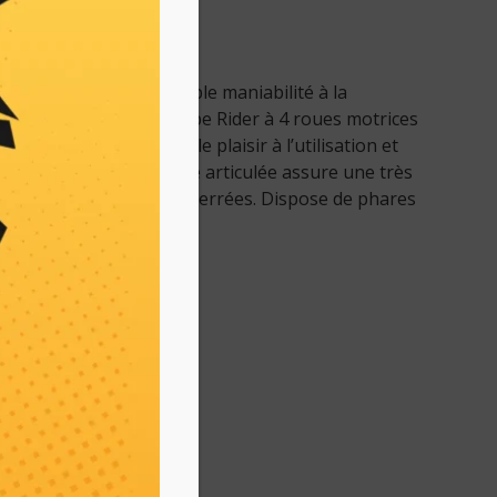
principales
lisation et une remarquable maniabilité à la
ces, cette tondeuse type Rider à 4 roues motrices
dre procure un véritable plaisir à l’utilisation et
ats. La direction assistée articulée assure une très
s les courbes les plus serrées. Dispose de phares
ile.