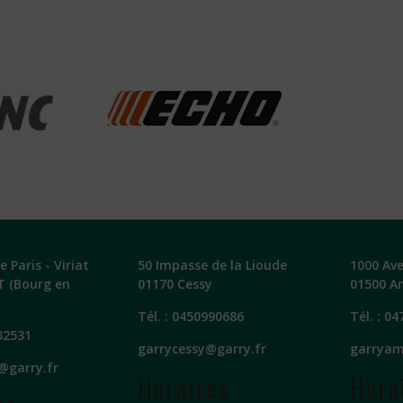
 Paris - Viriat
50 Impasse de la Lioude
1000 Av
T (Bourg en
01170 Cessy
01500 A
Tél. :
0450990686
Tél. :
04
32531
garrycessy@garry.fr
garryam
@garry.fr
Horaires :
Hora