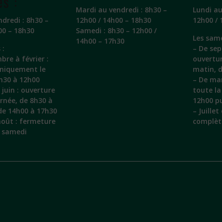
es :
Mardi au vendredi : 8h30 –
Lundi au
ndredi : 8h30 –
12h00 / 14h00 – 18h30
12h00 / 
00 – 18h30
Samedi : 8h30 – 12h00 /
Les same
14h00 – 17h30
 :
– De sep
bre à février :
ouvertu
uniquement le
matin, 
h30 à 12h00
– De mar
juin : ouverture
toute la
urnée, de 8h30 à
12h00 pu
de 14h00 à 17h30
– Juille
 août : fermeture
complèt
e samedi