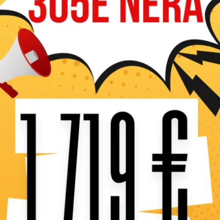
Avec cette tondeuse à ra
d’enfant grâce à l’embout 
plateau de coupe. Adaptab
vitesses – finition, rem
Speed®. Pour votre confo
ergonomique haut de 46 cm,
une utilisation agréable
hydraté et au frais pendant 
contournement des obstacl
50 %.
Largeur de coupe
En stock