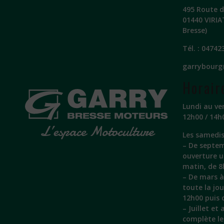
495 Route de
01440 VIRIA
Bresse)
Tél. :
04742
garrybourg
Horair
Lundi au ve
12h00 / 14h
Les samedis
– De septem
ouverture 
matin, de 8
– De mars à 
toute la jo
12h00 puis 
– Juillet et
complète l