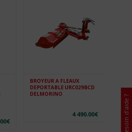
BROYEUR A FLEAUX
BROY
DEPORTABLE URC029BCD
KUBO
DELMORINO
PERU
E
Besoin d'aide ?
4 490.00
€
.00
€