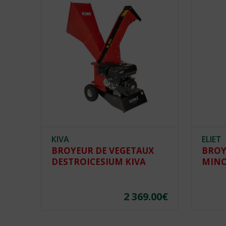
KIVA
ELIET
BROYEUR DE VEGETAUX
BROY
DESTROICESIUM KIVA
MINO
2 369.00
€
.00
€