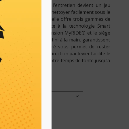
yon de braquage zéro, l’entretien devient un jeu
de lavage qui permet de nettoyer facilement sous le
le à tous vos besoins, elle offre trois gammes de
orquage ou tonte – grâce à la technologie Smart
rt, le système de suspension MyRIDE® et le siège
 doté d’accoudoirs et fini à la main, garantissent
. Le porte-gobelet intégré vous permet de rester
vos travaux. Enfin, sa direction par levier facilite le
es, tout en réduisant votre temps de tonte jusqu’à