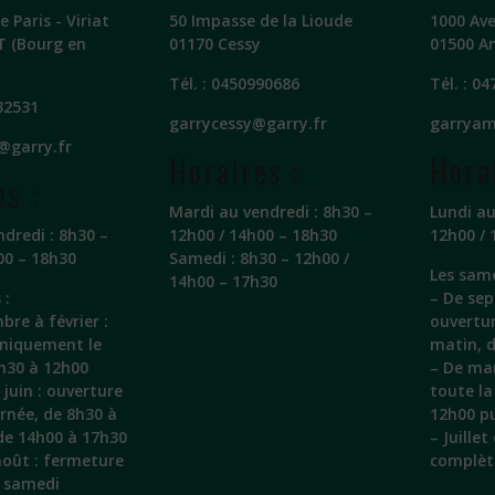
 Paris - Viriat
50 Impasse de la Lioude
1000 Av
T (Bourg en
01170 Cessy
01500 A
Tél. :
0450990686
Tél. :
04
32531
garrycessy@garry.fr
garryam
@garry.fr
Horaires :
Hora
es :
Mardi au vendredi : 8h30 –
Lundi au
ndredi : 8h30 –
12h00 / 14h00 – 18h30
12h00 / 
00 – 18h30
Samedi : 8h30 – 12h00 /
Les same
14h00 – 17h30
 :
– De sep
bre à février :
ouvertu
uniquement le
matin, 
h30 à 12h00
– De mar
juin : ouverture
toute la
urnée, de 8h30 à
12h00 pu
de 14h00 à 17h30
– Juille
 août : fermeture
complèt
e samedi