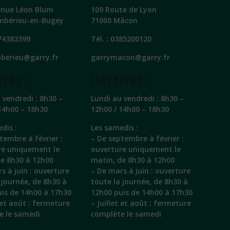
enue Léon Blum
109 Route de Lyon
mbérieu-en-Bugey
71000 Mâcon
74383399
Tél. :
0385200120
berieu@garry.fr
garrymacon@garry.fr
ires :
Horaires :
 vendredi : 8h30 –
Lundi au vendredi : 8h30 –
14h00 – 18h30
12h00 / 14h00 – 18h30
dis :
Les samedis :
tembre à février :
– De septembre à février :
re uniquement le
ouverture uniquement le
de 8h30 à 12h00
matin, de 8h30 à 12h00
s à juin : ouverture
– De mars à juin : ouverture
 journée, de 8h30 à
toute la journée, de 8h30 à
is de 14h00 à 17h30
12h00 puis de 14h00 à 17h30
t et août : fermeture
– Juillet et août : fermeture
e le samedi
complète le samedi