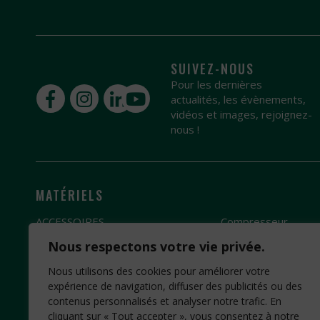
SUIVEZ-NOUS
Pour les dernières
actualités, les évènements,
vidéos et images, rejoignez-
nous !
MATÉRIELS
ACCESSOIRES
Compresseur
Broyeur
Groupe électrogèn
Nous respectons votre vie privée.
Débroussailleuse
Pompe à eau
Nous utilisons des cookies pour améliorer votre
Fendeuse de bûches
Motobineuse
expérience de navigation, diffuser des publicités ou des
contenus personnalisés et analyser notre trafic. En
Scie
Motoculteur
cliquant sur « Tout accepter », vous consentez à notre