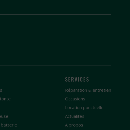
SERVICES
es
Réparation & entretien
tonte
Occasions
e
Location ponctuelle
euse
Actualités
 batterie
A propos