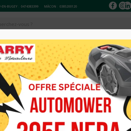
-EN-BUGEY :
0474383399
MÂCON :
0385200120
ACCESSOIRES
Réparation & entretien
Occasions
Loc
AUTOPORTEE 
Caractéristiques 