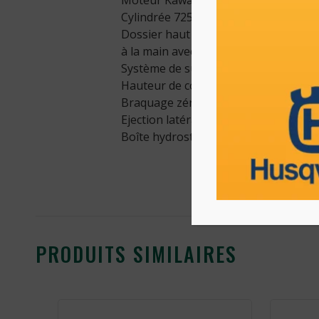
Moteur Kawasaki bicylindre
Cylindrée 725 cc
Dossier haut de 46 cm fabriqué
à la main avec accoudoirs – levier cou
Système de suspension MyRIDE®
Hauteur de coupe réglable : 3,8 cm –
Braquage zéro « Zéro Turn »
Ejection latérale et mulching
Boîte hydrostatique
PRODUITS SIMILAIRES