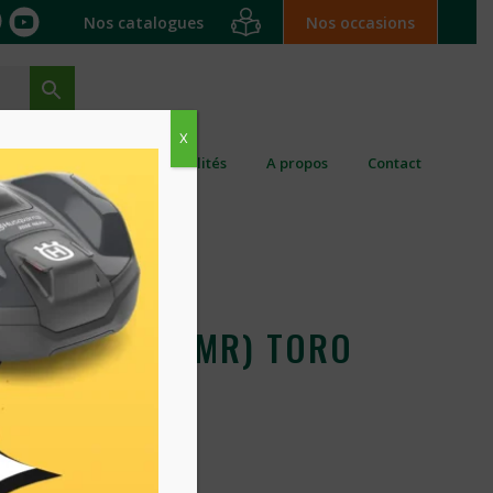
Nos catalogues
Nos occasions
X
ation ponctuelle
Actualités
A propos
Contact
ZERO TURN (MR) TORO
principales