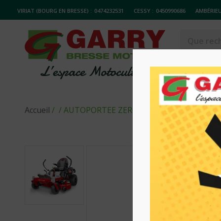
VIRIAT (BOURG EN BRESSE) :
0474232531
CESSY :
0450990686
AMBÉRIEU
MATERIELS
Accueil
/
/ AUTOPORTEE ZERO TURN (MR) TORO