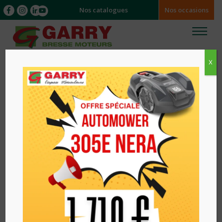
Nos catalogues
Nos occasions
X
Accueil
/
/ TRONCONNEUSE SUR PERCHE A
BATTERIE SELION T220-300 EVO PELLENC