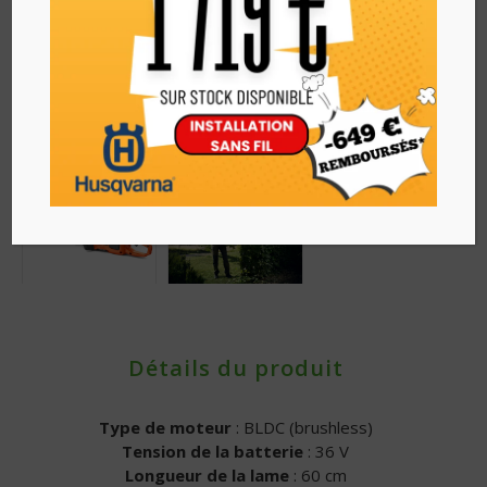
Détails du produit
Type de moteur
: BLDC (brushless)
Tension de la batterie
: 36 V
Longueur de la lame
: 60 cm