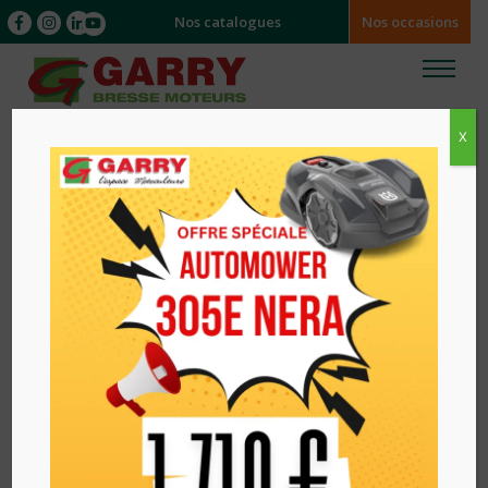
Nos catalogues
Nos occasions
X
Accueil
/
/ TAILLE HAIES A BATTERIE 322IHD60
HUSQVARNA