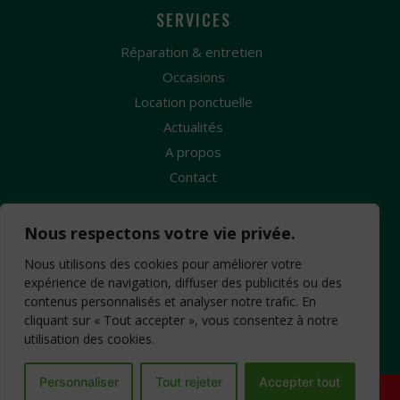
SERVICES
Réparation & entretien
Occasions
Location ponctuelle
Actualités
A propos
Contact
Nous respectons votre vie privée.
Nous utilisons des cookies pour améliorer votre
expérience de navigation, diffuser des publicités ou des
contenus personnalisés et analyser notre trafic. En
Création Site Internet : www.idcom-lagence.fr
-
cliquant sur « Tout accepter », vous consentez à notre
Mentions légales
Copyright ©2026 -
-
utilisation des cookies.
Confidentialité
CGV
-
Personnaliser
Tout rejeter
Accepter tout
Besoin d'aide ?