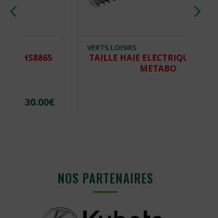
VERTS LOISIRS
865
TAILLE HAIE ELECTRIQUE HS8875
METABO
00
€
354.00
€
NOS PARTENAIRES