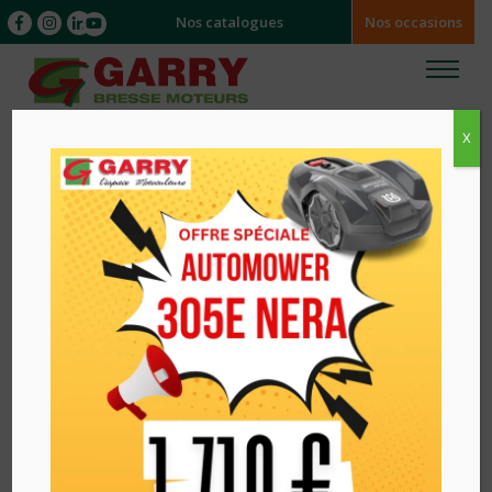
Nos catalogues
Nos occasions
X
Accueil
/
/ TAILLE HAIES SUR PERCHE THERMIQUE
525HE4 HUSQVARNA