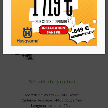
Détails du produit
Moteur de 25 cm3 – 1000 Watts
Cadence de coupe : 4400 coups /min
Longueur de lame : 60 cm