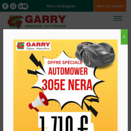
Nos catalogues
Nos occasions
X
Accueil
/
/ TRONCONNEUSE A BATTERIE 435I
HUSQVARNA