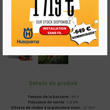
Détails du produit
Tension de la batterie
: 36 V
Puissance de sortie
: 1,6 kW
Vitesse de chaîne à la puissance maxi.
: 21 m/s