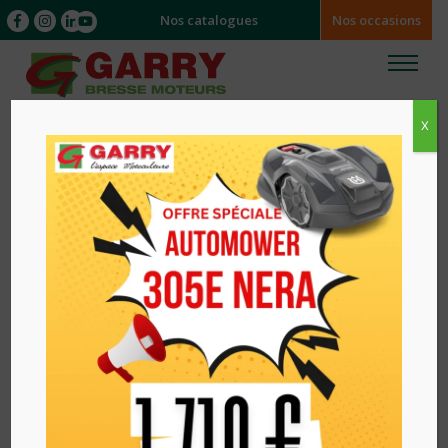
Nos catalogues
Nos occasions
X
Accueil
/
/ TRONCONNEUSE A BATTERIE VLS200
VERTS LOISIRS