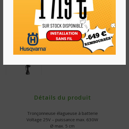
Détails du produit
Tronçonneuse élagueuse à batterie
Voltage 25V – puissance max. 630W
Ø max. 5 cm