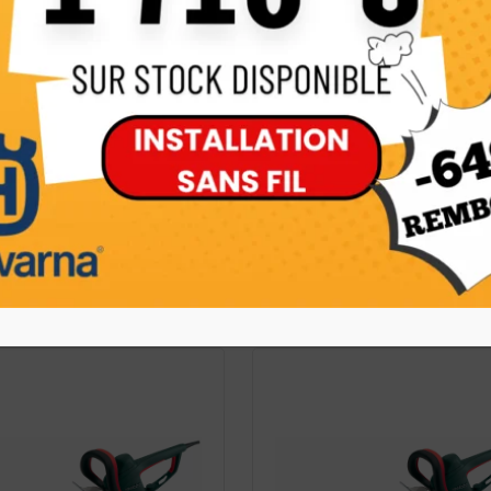
s pour le transport de l’appareil
Puissance
ras peuvent être repliés
ande bimanuelle
En stock