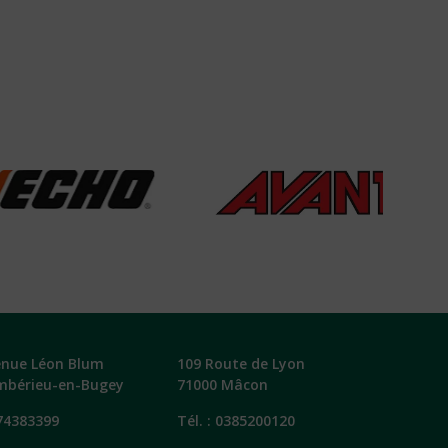
enue Léon Blum
109 Route de Lyon
mbérieu-en-Bugey
71000 Mâcon
74383399
Tél. :
0385200120