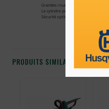
Grandes roues et attelage trois point
Le cylindre peut être abaissé et les b
Sécurité optimale grâce à une comm
PRODUITS SIMILAIRES