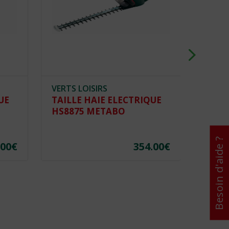
VERTS LOISIRS
VERTS
UE
TAILLE HAIE ELECTRIQUE
TOND
HS8875 METABO
POUS
LOIS
Besoin d'aide ?
.00
€
354.00
€