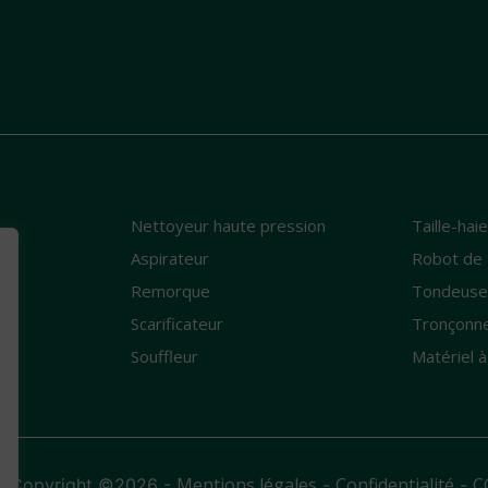
Nettoyeur haute pression
Taille-hai
e
Aspirateur
Robot de 
Remorque
Tondeus
Scarificateur
Tronçonn
Souffleur
Matériel à
Mentions légales
Confidentialité
C
- Copyright ©2026 -
-
-