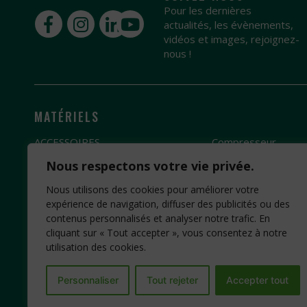
Pour les dernières
actualités, les évènements,
vidéos et images, rejoignez-
nous !
MATÉRIELS
ACCESSOIRES
Compresseur
Broyeur
Groupe électrogèn
Nous respectons votre vie privée.
Débroussailleuse
Pompe à eau
Nous utilisons des cookies pour améliorer votre
Fendeuse de bûches
Motobineuse
expérience de navigation, diffuser des publicités ou des
contenus personnalisés et analyser notre trafic. En
Scie
Motoculteur
cliquant sur « Tout accepter », vous consentez à notre
utilisation des cookies.
Personnaliser
Tout rejeter
Accepter tout
Création Site Internet : www.idcom-lagence.fr