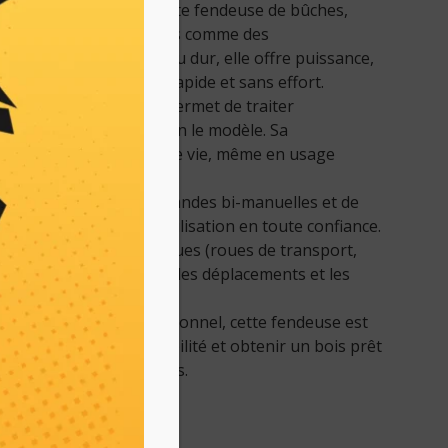
te simplicité grâce à cette fendeuse de bûches,
besoins des particuliers comme des
endiez du bois tendre ou dur, elle offre puissance,
isation, pour un travail rapide et sans effort.
age performant, elle permet de traiter
différentes tailles, selon le modèle. Sa
ntit une longue durée de vie, même en usage
lle est équipée de commandes bi-manuelles et de
ntégrés, assurant une utilisation en toute confiance.
ses équipements pratiques (roues de transport,
e manœuvre…) facilitent les déplacements et les
 de terrain.
 domestique ou professionnel, cette fendeuse est
u temps, réduire la pénibilité et obtenir un bois prêt
les meilleures conditions.