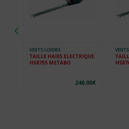
VERTS LOISIRS
VERTS
TAILLE HAIES ELECTRIQUE
TAIL
HS8755 METABO
HS87
246.00
€
.54
€