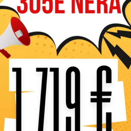
Préparez votre bois en tou
conçue pour répondre aux 
professionnels. Que vous f
régularité et confort d’util
Dotée d’un système de fend
efficacement des bûches de 
construction robuste gara
intensif.
Pensée pour la sécurité, e
dispositifs de protection i
Son ergonomie étudiée et 
table de travail, poignée d
manipulations sur tout type
Que ce soit pour un usage
l’outil idéal pour gagner d
à stocker ou à brûler dans 