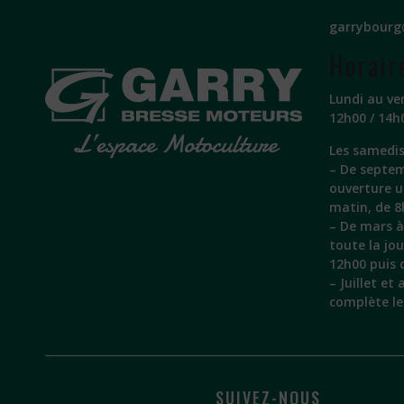
garrybourg
Horair
Lundi au ve
12h00 / 14h
Les samedis
– De septem
ouverture 
matin, de 8
– De mars à 
toute la jo
12h00 puis 
– Juillet et
complète l
SUIVEZ-NOUS