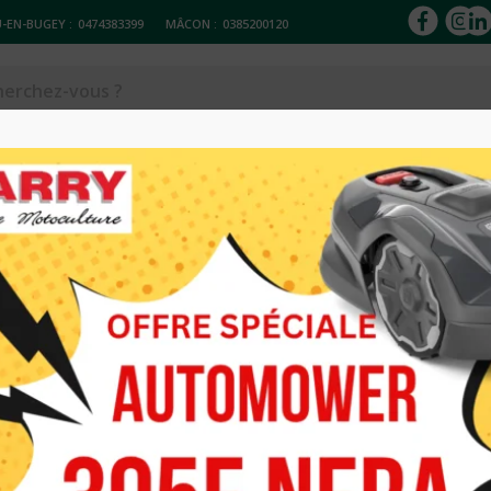
-EN-BUGEY :
0474383399
MÂCON :
0385200120
ACCESSOIRES
Réparation & entretien
Occasions
Loc
S
FENDEUSE DE 
LOISIRS
Caractéristiques 