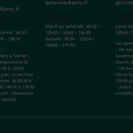
garrycessy@garry.fr
garryam
@garry.fr
Horaires :
Hora
es :
Mardi au vendredi : 8h30 –
Lundi au
ndredi : 8h30 –
12h00 / 14h00 – 18h30
12h00 / 
00 – 18h30
Samedi : 8h30 – 12h00 /
Les same
14h00 – 17h30
 :
– De sep
bre à février :
ouvertu
uniquement le
matin, 
h30 à 12h00
– De mar
juin : ouverture
toute la
urnée, de 8h30 à
12h00 pu
de 14h00 à 17h30
– Juille
 août : fermeture
complèt
e samedi