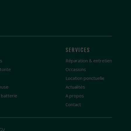
SERVICES
es
Réparation & entretien
tonte
Occasions
e
Location ponctuelle
euse
Actualités
 batterie
A propos
Contact
GV