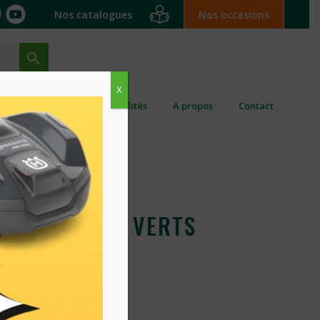
Nos catalogues
Nos occasions
X
ation ponctuelle
Actualités
A propos
Contact
BUCHE (VLS) VERTS
principales