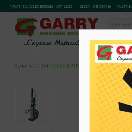
VIRIAT (BOURG EN BRESSE) :
0474232531
CESSY :
0450990686
AMBÉRIEU
MATERIELS
Accueil
/
/ FENDEUSE DE BUCHE (VLS) VERTS LOISIR