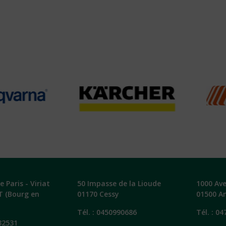
 Paris - Viriat
50 Impasse de la Lioude
1000 Av
T (Bourg en
01170 Cessy
01500 A
Tél. :
0450990686
Tél. :
04
32531