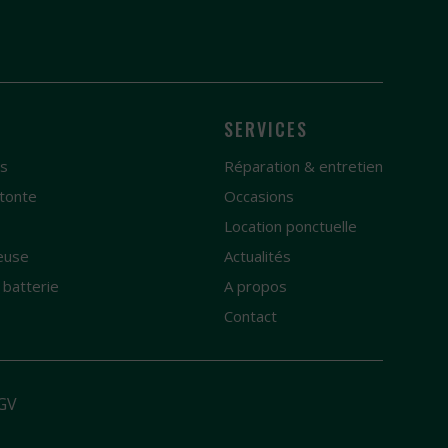
SERVICES
es
Réparation & entretien
tonte
Occasions
e
Location ponctuelle
euse
Actualités
 batterie
A propos
Contact
GV