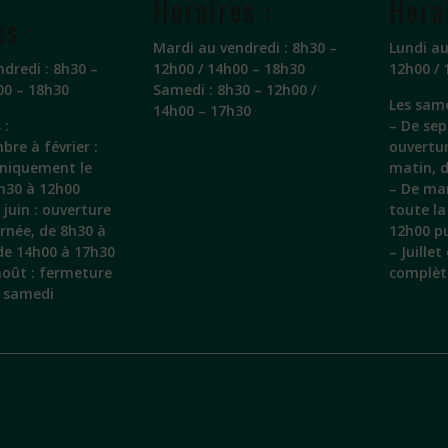
Horaires :
Hora
es :
Mardi au vendredi : 8h30 –
Lundi au
ndredi : 8h30 –
12h00 / 14h00 – 18h30
12h00 / 
00 – 18h30
Samedi : 8h30 – 12h00 /
Les same
14h00 – 17h30
 :
– De sep
bre à février :
ouvertu
uniquement le
matin, 
h30 à 12h00
– De mar
juin : ouverture
toute la
urnée, de 8h30 à
12h00 pu
de 14h00 à 17h30
– Juille
 août : fermeture
complèt
e samedi