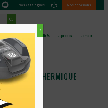
Nos catalogues
Nos occasions
X
ation ponctuelle
Actualités
A propos
Contact
UR PERCHE THERMIQUE
CHO