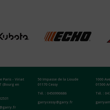
 Paris - Viriat
50 Impasse de la Lioude
1000 Av
T (Bourg en
01170 Cessy
01500 A
Tél. :
0450990686
Tél. :
04
32531
garrycessy@garry.fr
garryam
@garry.fr