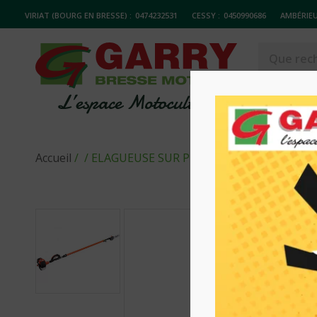
VIRIAT (BOURG EN BRESSE) :
0474232531
CESSY :
0450990686
AMBÉRIEU
MATERIELS
Accueil
/
/ ELAGUEUSE SUR PERCHE THERMIQUE PP