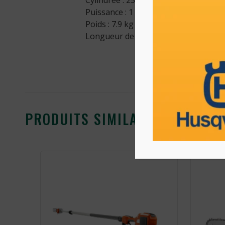
Cylindrée : 25.4 cm3
Puissance : 1 kw
Poids : 7.9 kg
Longueur de guide : 30 cm
PRODUITS SIMILAIRES