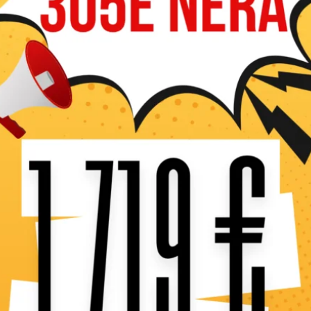
Caractéristiques 
La tronçonneuse sur perch
perche d’élagage thermiqu
télescopique permettant de 
est possible de lui équipe
L’élagueuse sur perche est
En stock