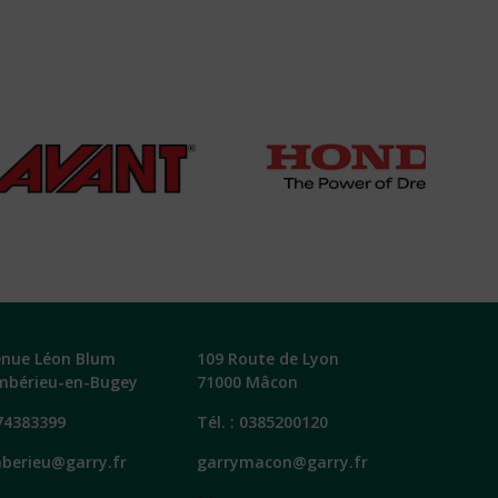
enue Léon Blum
109 Route de Lyon
mbérieu-en-Bugey
71000 Mâcon
74383399
Tél. :
0385200120
berieu@garry.fr
garrymacon@garry.fr