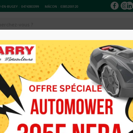
-EN-BUGEY :
0474383399
MÂCON :
0385200120
ACCESSOIRES
Réparation & entretien
Occasions
Loc
T2620ES ECHO
ELAGUEUSE S
PPT2620ES E
1 000.00
€