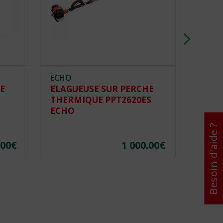
ECHO
HUSQ
E
ELAGUEUSE SUR PERCHE
TRO
THERMIQUE PPT2620ES
ELEC
ECHO
HUS
Besoin d'aide ?
.00
€
1 000.00
€