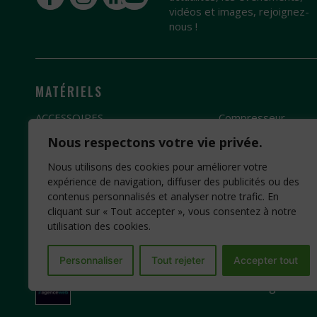
vidéos et images, rejoignez-
nous !
MATÉRIELS
ACCESSOIRES
Compresseur
Broyeur
Groupe électrogèn
Nous respectons votre vie privée.
Débroussailleuse
Pompe à eau
Nous utilisons des cookies pour améliorer votre
Fendeuse de bûches
Motobineuse
expérience de navigation, diffuser des publicités ou des
contenus personnalisés et analyser notre trafic. En
Scie
Motoculteur
cliquant sur « Tout accepter », vous consentez à notre
utilisation des cookies.
Personnaliser
Tout rejeter
Accepter tout
Création Site Internet : www.idcom-lagence.fr