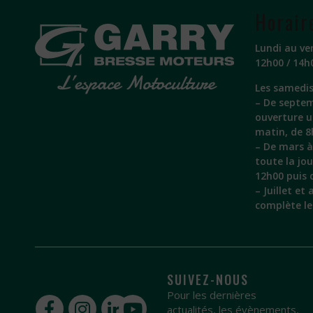
Horair
Lundi au ve
12h00 / 14h
Les samedis
– De septem
ouverture 
matin, de 8
– De mars à 
toute la jo
12h00 puis 
– Juillet et
complète l
SUIVEZ-NOUS
Pour les dernières
actualités, les évènements,