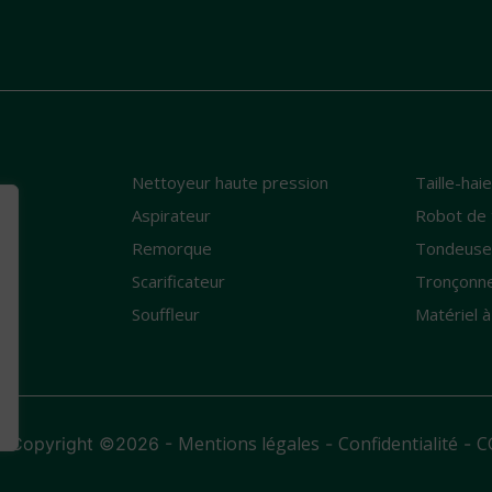
Nettoyeur haute pression
Taille-hai
e
Aspirateur
Robot de 
Remorque
Tondeus
Scarificateur
Tronçonn
Souffleur
Matériel à
Mentions légales
Confidentialité
C
- Copyright ©2026 -
-
-