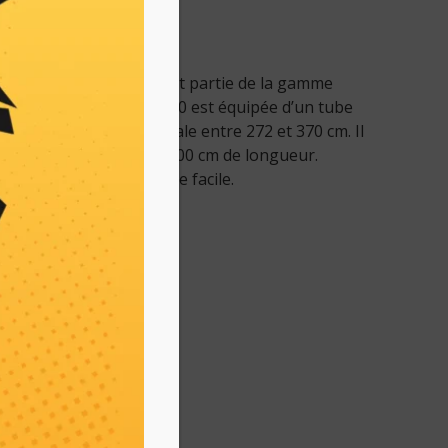
principales
e ECHO PPT 2620 ES fait partie de la gamme
e ECHO PPT. La PPT2620 est équipée d’un tube
varier sa longueur totale entre 272 et 370 cm. Il
r une rallonge de 90 ou 100 cm de longueur.
 équipée d’un démarrage facile.