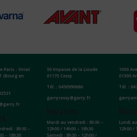
 Paris - Viriat
50 Impasse de la Lioude
1000 Av
T (Bourg en
01170 Cessy
01500 A
Tél. :
0450990686
Tél. :
04
32531
garrycessy@garry.fr
garryam
@garry.fr
Horaires :
Hora
es :
Mardi au vendredi : 8h30 –
Lundi au
ndredi : 8h30 –
12h00 / 14h00 – 18h30
12h00 / 
00 – 18h30
Samedi : 8h30 – 12h00 /