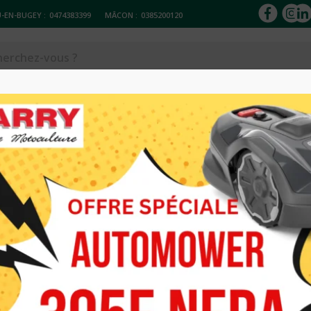
-EN-BUGEY :
0474383399
MÂCON :
0385200120
ACCESSOIRES
Réparation & entretien
Occasions
Loc
EC
DEBROUSSAIL
OREC
7 062.00
€