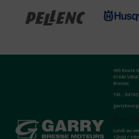
495 Route de
01440 VIRIA
Bresse)
Tél. :
04742
garrybourg
Horair
Lundi au ve
12h00 / 14h