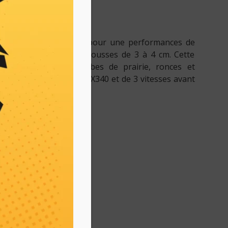
principales
éaux HR812 est conçue pour une performances de
ptionnelles pour des pousses de 3 à 4 cm. Cette
s est adaptée aux herbes de prairie, ronces et
pée d’un moteur Honda GX340 et de 3 vitesses avant
 pour les fortes pentes.
 110 mm