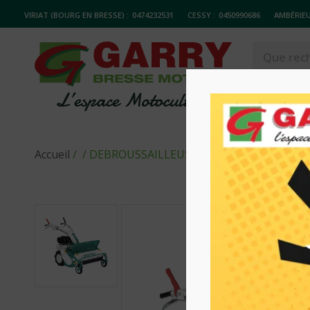
VIRIAT (BOURG EN BRESSE) :
0474232531
CESSY :
0450990686
AMBÉRIEU
MATERIELS
Accueil
/
/ DEBROUSSAILLEUSE A FLEAUX HR812 OR