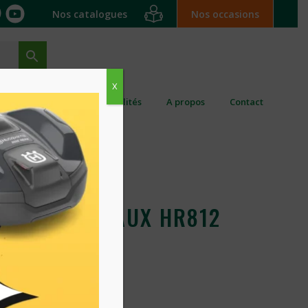
Nos catalogues
Nos occasions
X
ation ponctuelle
Actualités
A propos
Contact
LEUSE A FLEAUX HR812