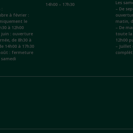
Les same
14h00 – 17h30
 :
– De sep
bre à février :
ouvertu
uniquement le
matin, 
h30 à 12h00
– De mar
juin : ouverture
toute la
urnée, de 8h30 à
12h00 pu
de 14h00 à 17h30
– Juille
 août : fermeture
complèt
e samedi