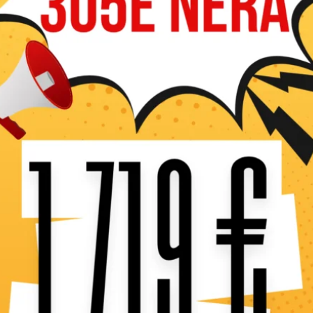
Caractéristiques 
La débroussailleuse à fl
coupe et de broyage exce
débroussailleuse à roue
broussaille. Elle est équi
et 1 vitesse arrière. Idéale
Moteur Honda 389 cm³
3 vitesses AV et 1 AR
Largeur de coupe 80 cm
Hauteur de coupe de 50 à
46 couteaux
Existe en version chenilles
En stock