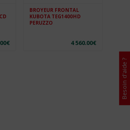
BROYEUR FRONTAL
BROY
CD
KUBOTA TEG1400HD
KUBO
PERUZZO
PERU
.00
€
4 560.00
€
Besoin d'aide ?