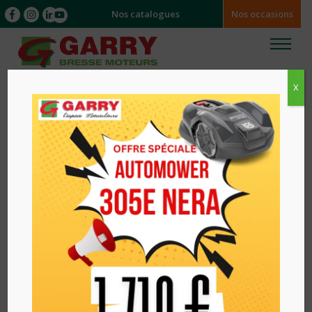
Nos catalogues
Nos occasions
X
Accueil
/
/ Compacteur à plaque vibrante LF75LAT
Husqvarna