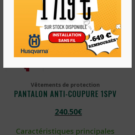
Vêtements de protection
PANTALON ANTI-COUPURE 1SPV
240.50
€
Caractéristiques principales