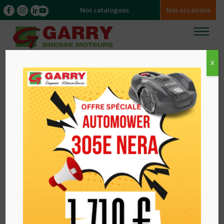
Nos catalogues
Nos occasions
X
Accueil
/
/ PANTALON ANTI-COUPURE 1SPV