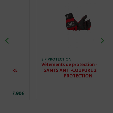
SIP PROTECTION
Vêtements de protection -
GANTS ANTI-COUPURE 2XD3 SIP
PROTECTION
90
€
35.50
€