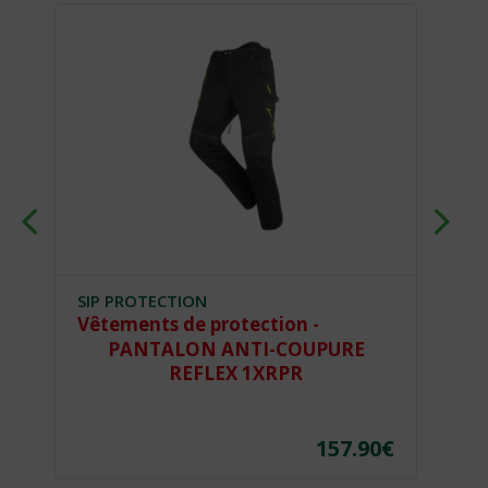
SIP PROTECTION
SI
Vêtements de protection -
Vê
PANTALON ANTI-COUPURE
G
REFLEX 1XRPR
€
157.90
€