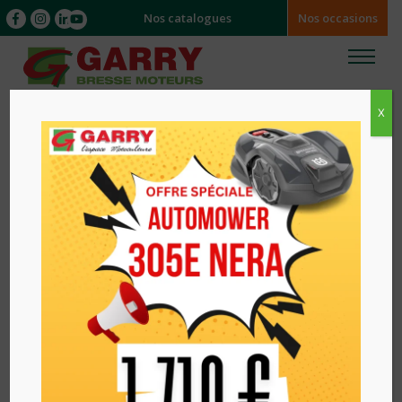
Nos catalogues
Nos occasions
X
Accueil
/
/ Gant bucheron Forest