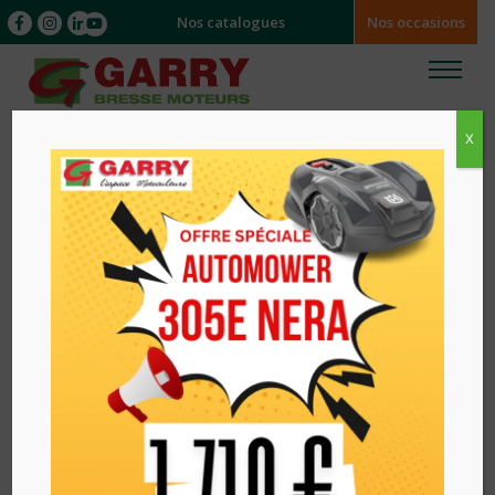
Nos catalogues
Nos occasions
X
Accueil
/
/ REMORQUE ROBUST 34392 LIDER