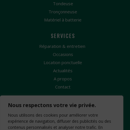
Tondeuse
Tronçonneuse
Matériel à batterie
SERVICES
Réparation & entretien
Occasions
Location ponctuelle
Actualités
A propos
Contact
Nous respectons votre vie privée.
Nous utilisons des cookies pour améliorer votre
expérience de navigation, diffuser des publicités ou des
Création Site Internet : www.idcom-lagence.fr
contenus personnalisés et analyser notre trafic. En
-