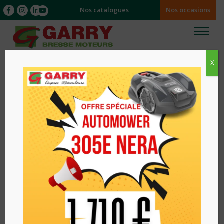
Nos catalogues
Nos occasions
X
Accueil
/
/ TRACTEUR BX231DV KUBOTA