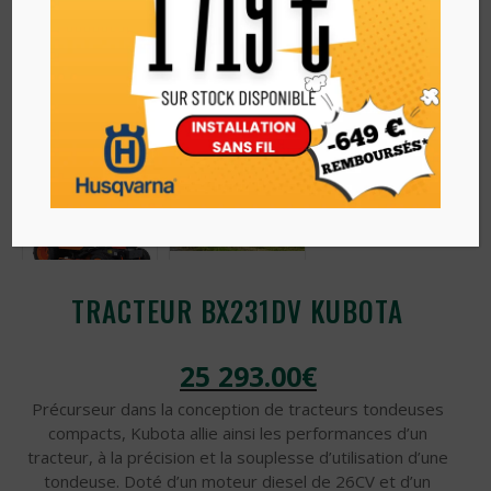
TRACTEUR BX231DV KUBOTA
25 293.00
€
Précurseur dans la conception de tracteurs tondeuses
compacts, Kubota allie ainsi les performances d’un
tracteur, à la précision et la souplesse d’utilisation d’une
tondeuse. Doté d’un moteur diesel de 26CV et d’un