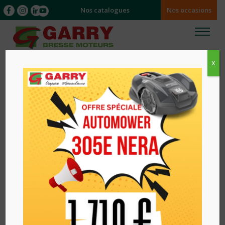
Nos catalogues
Nos occasions
X
Accueil
/
/ AUTOPORTEE RIDER P520DX
HUSQVARNA