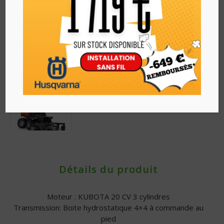
Détails du produit
Moteur : KUBOTA 20 CV 3 cylindres
Transmission: Boite hydrostatique 4×4 à commande au
pied