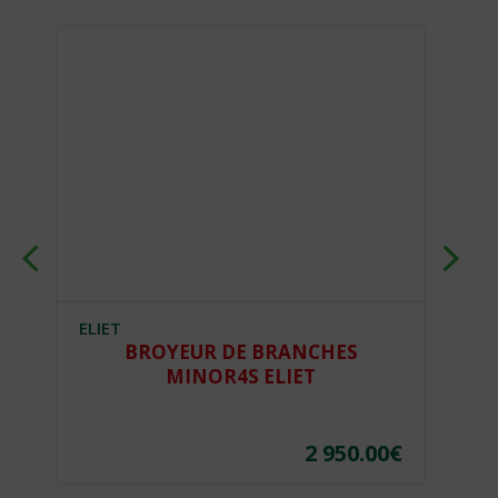
ELIET
EL
BROYEUR DE BRANCHES
MINOR4S ELIET
€
2 950.00
€