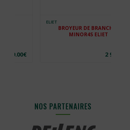
ELIET
E
BROYEUR DE BRANCHES
MINOR4S ELIET
€
2 950.00
€
NOS PARTENAIRES