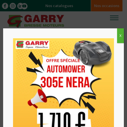
Nos catalogues
Nos occasions
X
Accueil
/
/ AUTOPORTEE ZERO TURN THERMIQUE
Z4541RD KUBOTA