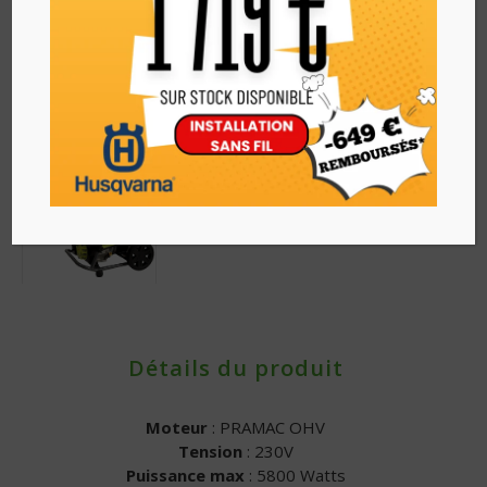
Détails du produit
Moteur
: PRAMAC OHV
Tension
: 230V
Puissance max
: 5800 Watts