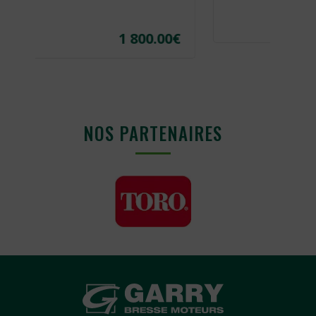
182.40
€
1 800.00
€
NOS PARTENAIRES