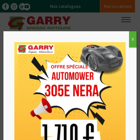
Nos catalogues
Nos occasions
X
Accueil
/
/ GROUPE ELECTROGENE THERMIQUE
WX6200E PRAMAC