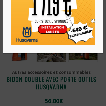
Autres accessoires et consommables
BIDON DOUBLE AVEC PORTE OUTILS
HUSQVARNA
56.00
€