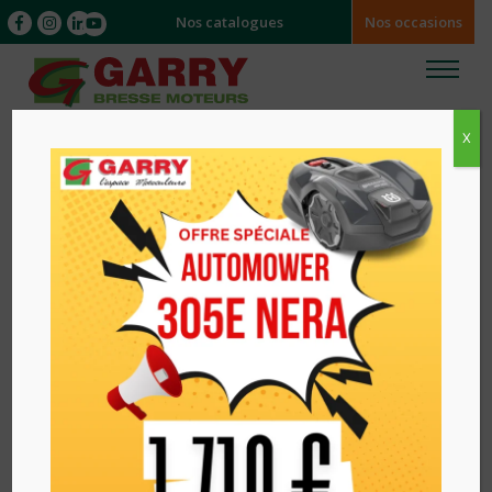
Nos catalogues
Nos occasions
X
Accueil
/
/ BIDON DOUBLE AVEC PORTE OUTILS
HUSQVARNA