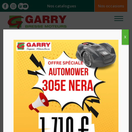
Nos catalogues
Nos occasions
X
Accueil
/
ACCESSOIRES
/ Autres accessoires et