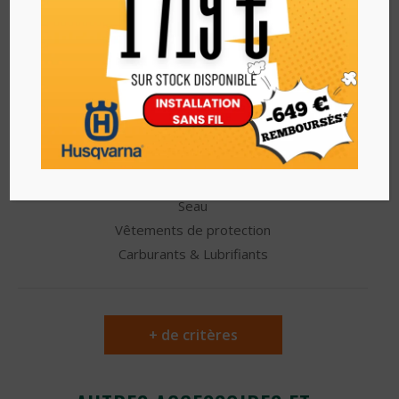
consommables
Autres catégories
Accessoires autoportée
Accessoires nettoyeur HP
Autres accessoires et consommables
Accessoires tronçonneuse
Equipement de protection
Seau
Vêtements de protection
Carburants & Lubrifiants
+ de critères