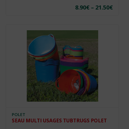
8.90
€
–
21.50
€
Plag
de
prix :
Ce
8.90€
produit
a
à
plusieurs
21.50
variations.
Les
options
peuvent
être
choisies
sur
la
page
du
POLET
produit
SEAU MULTI USAGES TUBTRUGS POLET