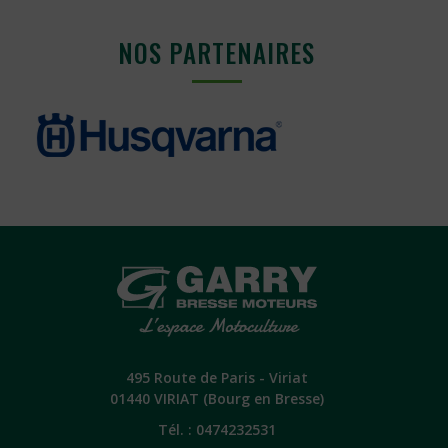
6.90€
produit
a
à
NOS PARTENAIRES
plusieurs
1
variations.
018.0
Les
options
peuvent
être
choisies
sur
la
page
du
produit
495 Route de Paris - Viriat
01440 VIRIAT (Bourg en Bresse)
Tél. :
0474232531