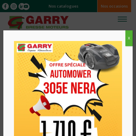
Nos catalogues
Nos occasions
X
Accueil
/
ACCESSOIRES
/ Carburants & Lubrifiants