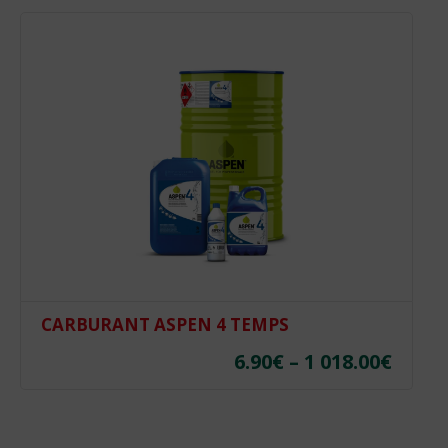
CARBURANT ASPEN 4 TEMPS
6.90
€
–
1 018.00
€
Plag
de
prix :
Ce