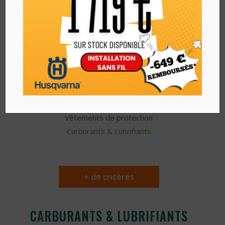
Autres catégories
Accessoires autoportée
Accessoires nettoyeur HP
Autres accessoires et consommables
Accessoires tronçonneuse
Equipement de protection
Seau
Vêtements de protection
Carburants & Lubrifiants
+ de critères
CARBURANTS & LUBRIFIANTS