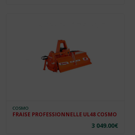
prix
prix
initial
actue
était :
est :
3
2
592.00€.
290.0
COSMO
FRAISE PROFESSIONNELLE UL48 COSMO
3 049.00
€