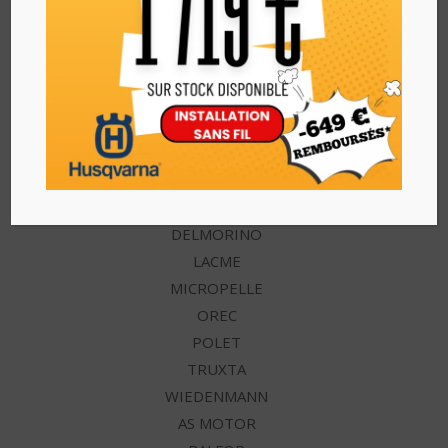
Autres catégories
CARRAVAGGI
MAJAR
OREGON
PERUZZO
ZIPPER
SUNSEEKER
DELMORINO
LACME
MICROPELLE
OREC
POLET
TRUXTA
WIEDENMANN
AS MOTOR