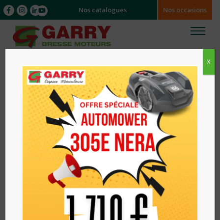
Nos catalogues
Nos occasions
X
Accueil
/
MARQUES
/ COSMO